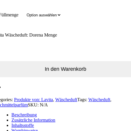
Füllmenge
ita Wäscheduft: Dorena Menge
In den Warenkorb
egories:
Produkte von: Lavita
,
Wäscheduft
Tags:
Wäscheduft
,
chmittelparfüm
SKU:
N/A
Beschreibung
Zusätzliche Information
Inhaltsstoffe
Warnhinweise