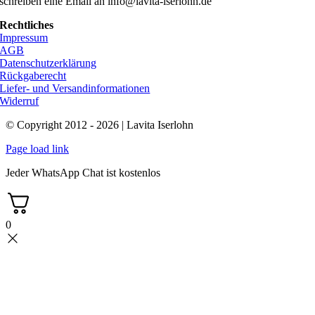
schreiben eine Email an info@lavita-iserlohn.de
Rechtliches
Impressum
AGB
Datenschutzerklärung
Rückgaberecht
Liefer- und Versandinformationen
Widerruf
© Copyright 2012 - 2026 | Lavita Iserlohn
Page load link
Jeder WhatsApp Chat ist kostenlos
0