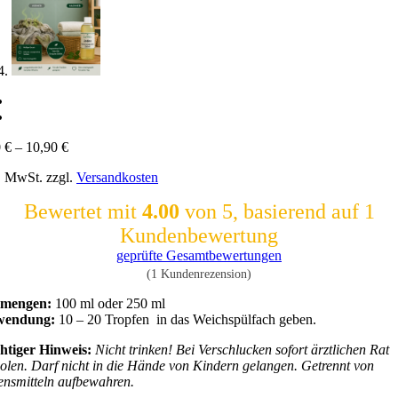
0
€
–
10,90
€
l. MwSt.
zzgl.
Versandkosten
Bewertet mit
4.00
von 5, basierend auf
1
Kundenbewertung
geprüfte Gesamtbewertungen
(
1
Kundenrezension)
lmengen:
100 ml oder 250 ml
endung:
10 – 20 Tropfen in das Weichspülfach geben.
htiger Hinweis:
Nicht trinken! Bei Verschlucken sofort ärztlichen Rat
holen.
Darf nicht in die Hände von Kindern gelangen. Getrennt von
ensmitteln aufbewahren.