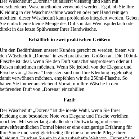
Der Wäscheduft „Dorena“ ist äußerst vielseitig und kann mit
verschiedenen Waschmethoden verwendet werden. Egal, ob Sie Ihre
Kleidung in der Waschmaschine waschen oder per Hand reinigen
möchten, dieser Wäscheduft kann problemlos integriert werden. Geben
Sie einfach eine kleine Menge des Dufts in das Weichspülerfach oder
direkt in das letzte Spülwasser Ihrer Handwäsche.
Erhältlich in zwei praktischen Größen:
Um den Bedürfnissen unserer Kunden gerecht zu werden, bieten wir
den Wäscheduft „Dorena“ in zwei praktischen Größen an. Die 100ml-
Flasche ist ideal, wenn Sie den Duft zunächst ausprobieren oder auf
Reisen mitnehmen möchten. Wenn Sie jedoch von der Eleganz und
Frische von „Dorena“ begeistert sind und Ihre Kleidung regelmäßig
damit verwöhnen möchten, empfehlen wir die 250ml-Flasche. So
haben Sie immer ausreichend Vorrat, um Ihre Wäsche in den
betörenden Duft von „Dorena“ einzuhüllen.
Fazit:
Der Wäscheduft „Dorena“ ist die ideale Wahl, wenn Sie Ihrer
Kleidung eine besondere Note von Eleganz und Frische verleihen
möchten. Mit seiner lang anhaltenden Duftwirkung und seiner
umweltfreundlichen Formel bietet er eine einzigartige Erfahrung für
Ihre Sinne und sorgt gleichzeitig für eine schonende Pflege Ihrer
Kleidung. Tauchen Sie ein in die zauberhafte Welt von „Dorena“ und