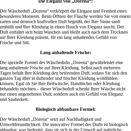
Die Eleganz von „Dorena“:
Der Wäscheduft „Dorena“ verkörpert die Eleganz und Feinheit eines
besonderen Moments. Beim Öffnen der Flasche werden Sie von einem
zarten und dennoch kraftvollen Duft begrüßt, der Ihre Sinne sanft
umhüllt und Ihre Kleidung in einen Hauch von Eleganz taucht. Der
Duft entfaltet sich beim Waschen und bleibt auch nach dem Trocknen
auf Ihrer Kleidung präsent, für ein lang anhaltendes Gefühl von
Frische und Stil.
Lang anhaltende Frische:
Die spezielle Formel des Wäschedufts „Dorena“ gewährleistet eine
lang anhaltende Frische auf Ihrer Kleidung. Selbst nach mehreren
Tagen behält Ihre Kleidung den betörenden Duft, sodass Sie sich den
ganzen Tag über in duftender und frischer Kleidung wohlfühlen
können. Egal ob Sie Ihre Bettwäsche, Handtücher oder Kleidung
behandeln möchten – dieser Wäscheduft schenkt Ihrer Wäsche nicht
nur einen angenehmen Duft, sondern auch ein Gefühl von Eleganz
und Sauberkeit.
Biologisch abbaubare Formel:
Der Wäscheduft „Dorena“ setzt auf Nachhaltigkeit und
Umweltfreundlichkeit. Die innovative Formel des Dufts ist biologisch
abbaubar, was bedeutet, dass sie sich in der Umwelt auf natürliche