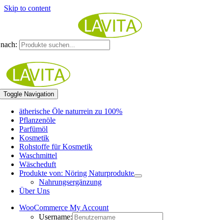
Skip to content
nach:
Toggle Navigation
ätherische Öle naturrein zu 100%
Pflanzenöle
Parfümöl
Kosmetik
Rohstoffe für Kosmetik
Waschmittel
Wäscheduft
Produkte von: Nöring Naturprodukte
Nahrungsergänzung
Über Uns
WooCommerce My Account
Username: