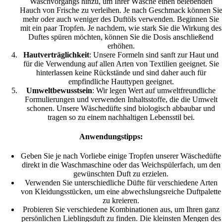
Waschvorgangs hinzu, um Ihrer Wäsche einen belebenden
Hauch von Frische zu verleihen. Je nach Geschmack können Si
mehr oder auch weniger des Duftöls verwenden. Beginnen Sie
mit ein paar Tropfen. Je nachdem, wie stark Sie die Wirkung des
Duftes spüren möchten, können Sie die Dosis anschließend
erhöhen.
Hautverträglichkeit
: Unsere Formeln sind sanft zur Haut und
für die Verwendung auf allen Arten von Textilien geeignet. Sie
hinterlassen keine Rückstände und sind daher auch für
empfindliche Hauttypen geeignet.
Umweltbewusstsein
: Wir legen Wert auf umweltfreundliche
Formulierungen und verwenden Inhaltsstoffe, die die Umwelt
schonen. Unsere Wäschedüfte sind biologisch abbaubar und
tragen so zu einem nachhaltigen Lebensstil bei.
Anwendungstipps:
Geben Sie je nach Vorliebe einige Tropfen unserer Wäschedüfte
direkt in die Waschmaschine oder das Weichspülerfach, um den
gewünschten Duft zu erzielen.
Verwenden Sie unterschiedliche Düfte für verschiedene Arten
von Kleidungsstücken, um eine abwechslungsreiche Duftpalette
zu kreieren.
Probieren Sie verschiedene Kombinationen aus, um Ihren ganz
persönlichen Lieblingsduft zu finden. Die kleinsten Mengen des