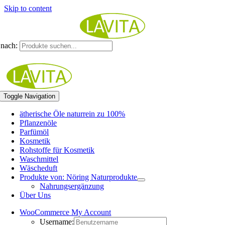
Skip to content
nach:
Toggle Navigation
ätherische Öle naturrein zu 100%
Pflanzenöle
Parfümöl
Kosmetik
Rohstoffe für Kosmetik
Waschmittel
Wäscheduft
Produkte von: Nöring Naturprodukte
Nahrungsergänzung
Über Uns
WooCommerce My Account
Username: