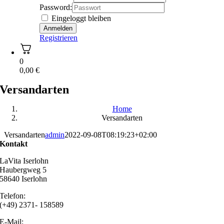
Password:
Eingeloggt bleiben
Registrieren
0
0,00
€
Versandarten
Home
Versandarten
Versandarten
admin
2022-09-08T08:19:23+02:00
Kontakt
LaVita Iserlohn
Haubergweg 5
58640 Iserlohn
Telefon:
(+49) 2371- 158589
E-Mail: