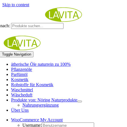
Skip to content
nach:
Toggle Navigation
ätherische Öle naturrein zu 100%
Pflanzenöle
Parfümöl
Kosmetik
Rohstoffe für Kosmetik
Waschmittel
Wäscheduft
Produkte von: Nöring Naturprodukte
Nahrungsergänzung
Über Uns
WooCommerce My Account
Username: