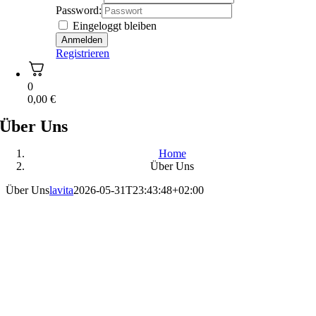
Password:
Eingeloggt bleiben
Registrieren
0
0,00
€
Über Uns
Home
Über Uns
Über Uns
lavita
2026-05-31T23:43:48+02:00