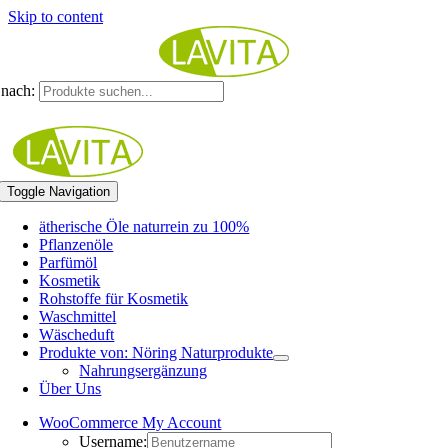
Skip to content
nach:
Toggle Navigation
ätherische Öle naturrein zu 100%
Pflanzenöle
Parfümöl
Kosmetik
Rohstoffe für Kosmetik
Waschmittel
Wäscheduft
Produkte von: Nöring Naturprodukte
Nahrungsergänzung
Über Uns
WooCommerce My Account
Username: