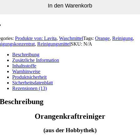
In den Warenkorb
egories:
Produkte von: Lavita
,
Waschmittel
Tags:
Orange
,
Reinigung
,
nigungskonzentrat
,
Reinigungsmittel
SKU:
N/A
Beschreibung
Zusätzliche Information
Inhaltsstoffe
Warnhinweise
Produktsicherheit
Sicherheitsdatenblatt
Rezensionen (13)
Beschreibung
Orangenkraftreiniger
(aus der Hobbythek)