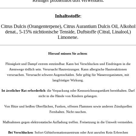
Reiniger problemlos dort verwenden.
Inhaltsstoffe
:
Citrus Dulcis (Orangenterpene), Citrus Aurantium Dulcis Oil, Alkohol
denat., 5-15% nichtionische Tenside, Duftstoffe (Citral, Linalool,)
Limonene.
Hierauf müssen Sie achten
:
Flüssigkeit und Dampf extrem entzündbar. Kann bei Verschlucken und Eindringen in die
Atemwege tödlich sein. Verursacht Hautreizungen. Kann allergische Hautreaktionen
verursachen. Verursacht schwere Augenschäden. Sehr giftig für Wasserorganismen, mit
langfristiger Wirkung.
Ist ärztlicher Rat erforderlich
: die Verpackung oder Kennzeichnungsetikett bereithalten. Darf
nicht in die Hände von Kindern gelangen.
Von Hitze und heißen Oberflächen, Funken, offenen Flammen sowie anderen Zündquellen
Fernhalten. Nicht rauchen.
M
aßnahmen gegen elektrostatische Aufladung treffen. Freisetzung in die Umwelt vermeiden.
Bei Verschlucken
: Sofort Giftinformationszentrum oder Arzt anrufen Kein Erbrechen