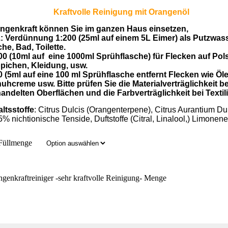
                             Kraftvolle Reinigung mit Orangenöl
ngenkraft können Sie im ganzen Haus einsetzen, 

.: Verdünnung 1:200 (25ml auf einem 5L Eimer) als Putzwasse
he, Bad, Toilette. 

00 (10ml auf  eine 1000ml Sprühflasche) für Flecken auf Polst
pichen, Kleidung, usw. 

0 (5ml auf eine 100 ml Sprühflasche entfernt Flecken wie Öle,
uhcreme usw. Bitte prüfen Sie die Materialverträglichkeit bei
andelten Oberflächen und die Farbverträglichkeit bei Textil
altsstoffe
: Citrus Dulcis (Orangenterpene), Citrus Aurantium Dulc
5% nichtionische Tenside, Duftstoffe (Citral, Linalool,) Limonene
Füllmenge
genkraftreiniger -sehr kraftvolle Reinigung- Menge