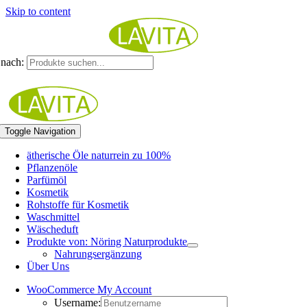
Skip to content
nach:
Toggle Navigation
ätherische Öle naturrein zu 100%
Pflanzenöle
Parfümöl
Kosmetik
Rohstoffe für Kosmetik
Waschmittel
Wäscheduft
Produkte von: Nöring Naturprodukte
Nahrungsergänzung
Über Uns
WooCommerce My Account
Username: