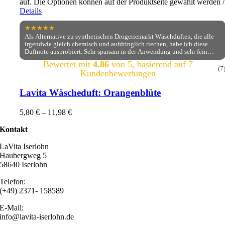
auf. Die Optionen können auf der Produktseite gewählt werden
/
Details
★★★★★
Als Alternative zu synthetischen Drogeriemarkt Wäschdüften, die alle
irgendwie gleich chemisch und aufdringlich riechen, habe ich diese
Duftnote ausprobiert. Sehr sparsam in der Anwendung und sehr fein
blumig im Duft. Ich freue mich sehr darüber. Die Bestellabwickling lief
Bewertet mit
4.86
von 5, basierend auf
7
reibungslos.
(7
Kundenbewertungen
Lavita Wäscheduft: Orangenblüte
5,80
€
–
11,98
€
Kontakt
LaVita Iserlohn
Haubergweg 5
58640 Iserlohn
Telefon:
(+49) 2371- 158589
E-Mail:
info@lavita-iserlohn.de