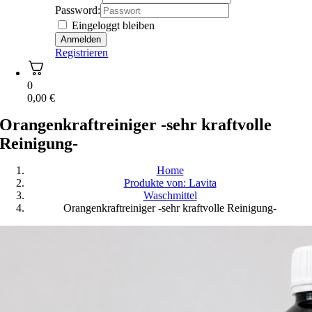
Password:
Eingeloggt bleiben
Registrieren
0
0,00
€
Orangenkraftreiniger -sehr kraftvolle
Reinigung-
Home
Produkte von: Lavita
Waschmittel
Orangenkraftreiniger -sehr kraftvolle Reinigung-