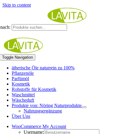
Skip to content
nach:
Toggle Navigation
ätherische Öle naturrein zu 100%
Pflanzenöle
Parfümöl
Kosmetik
Rohstoffe für Kosmetik
Waschmittel
Wäscheduft
Produkte von: Nöring Naturprodukte
Nahrungsergänzung
Über Uns
WooCommerce My Account
Username: