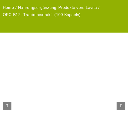
Home
Nahrungsergänzung
Produkte von: Lavita
OPC-B12 -Traubenextrakt- (100 Kapseln)
Rohstoffe für Kosmetik
Waschmittel
Wäscheduft
Produkte von: Nöring Naturpr
Über Uns