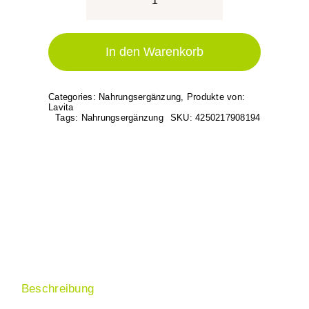
OPC-
B12
-
In den Warenkorb
Traubenextrakt-
(100
Categories:
Nahrungsergänzung
,
Produkte von:
Kapseln)
Lavita
Tags:
Nahrungsergänzung
SKU:
4250217908194
Menge
Beschreibung