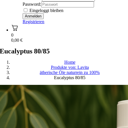
Password:
Eingeloggt bleiben
Registrieren
0
0,00
€
Eucalyptus 80/85
Home
Produkte von: Lavita
ätherische Öle naturrein zu 100%
Eucalyptus 80/85