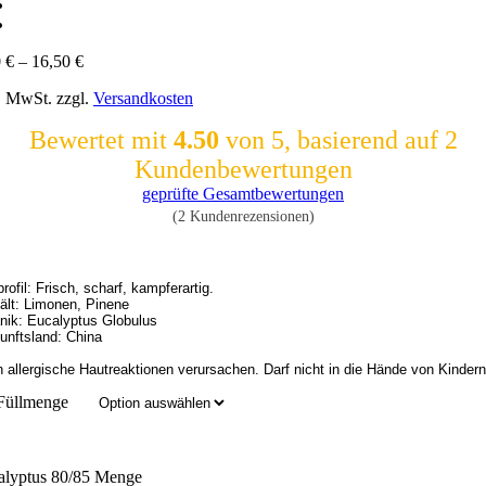
0
€
–
16,50
€
l. MwSt.
zzgl.
Versandkosten
Bewertet mit
4.50
von 5, basierend auf
2
Kundenbewertungen
geprüfte Gesamtbewertungen
(
2
Kundenrezensionen)
profil: Frisch, scharf, kampferartig.
ält: Limonen, Pinene
nik: Eucalyptus Globulus
 allergische Hautreaktionen verursachen. Darf nicht in die Hände von Kinder
Füllmenge
alyptus 80/85 Menge