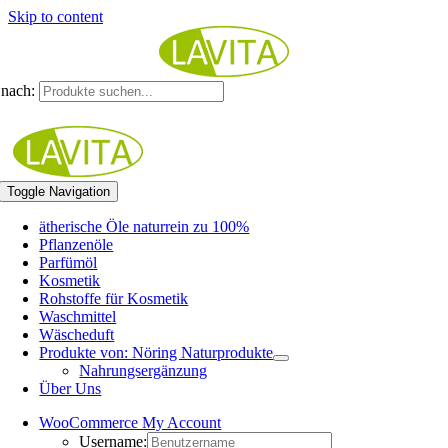
Skip to content
nach:
Toggle Navigation
ätherische Öle naturrein zu 100%
Pflanzenöle
Parfümöl
Kosmetik
Rohstoffe für Kosmetik
Waschmittel
Wäscheduft
Produkte von: Nöring Naturprodukte
Nahrungsergänzung
Über Uns
WooCommerce My Account
Username: