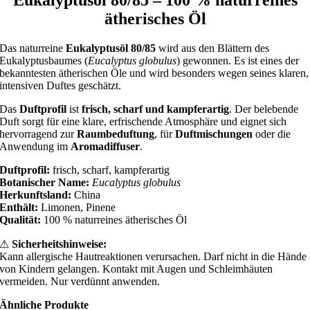
ätherisches Öl
Das naturreine
Eukalyptusöl 80/85
wird aus den Blättern des
Eukalyptusbaumes (
Eucalyptus globulus
) gewonnen. Es ist eines der
bekanntesten ätherischen Öle und wird besonders wegen seines klaren,
intensiven Duftes geschätzt.
Das
Duftprofil
ist
frisch, scharf und kampferartig
. Der belebende
Duft sorgt für eine klare, erfrischende Atmosphäre und eignet sich
hervorragend zur
Raumbeduftung
, für
Duftmischungen
oder die
Anwendung im
Aromadiffuser
.
Duftprofil:
frisch, scharf, kampferartig
Botanischer Name:
Eucalyptus globulus
Herkunftsland:
China
Enthält:
Limonen, Pinene
Qualität:
100 % naturreines ätherisches Öl
⚠
Sicherheitshinweise:
Kann allergische Hautreaktionen verursachen. Darf nicht in die Hände
von Kindern gelangen. Kontakt mit Augen und Schleimhäuten
vermeiden. Nur verdünnt anwenden.
Ähnliche Produkte