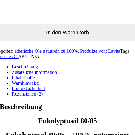
In den Warenkorb
egories:
ätherische Öle naturrein zu 100%
,
Produkte von: Lavita
Tags:
risches Öl
SKU:
N/A
Beschreibung
Zusätzliche Information
Inhaltsstoffe
Warnhinweise
Produktsicherheit
Rezensionen (2)
Beschreibung
Eukalyptusöl 80/85
Eukalyptusöl 80/85 – 100 % naturreines