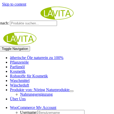
Skip to content
nach:
Toggle Navigation
ätherische Öle naturrein zu 100%
Pflanzenöle
Parfümöl
Kosmetik
Rohstoffe für Kosmetik
Waschmittel
Wäscheduft
Produkte von: Nöring Naturprodukte
Nahrungsergänzung
Über Uns
WooCommerce My Account
Username: