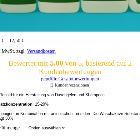
0
€
–
12,50
€
l. MwSt.
zzgl.
Versandkosten
Bewertet mit
5.00
von 5, basierend auf
2
Kundenbewertungen
geprüfte Gesamtbewertungen
(
2
Kundenrezensionen)
Tensid für die Herstellung von Duschgelen und Shampoos
atzkonzentration
: 15-20%
geeignet in Kombination mit anionischen Tensiden. Die Waschaktive Substan
ägt 30%
Füllmenge