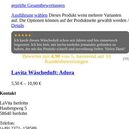
geprüfte Gesamtbewertungen
Ausführung wählen
Dieses Produkt weist mehrere Varianten
auf. Die Optionen können auf der Produktseite gewählt werden
/
Details
★★★★★
Ich kaufe diesen Wäscheduft schon seit Jahren und bin immernoch
begeistert. Ich bin froh, mit lavita-iserlohn jemanden gefunden zu
haben, der mir das Produkt schnell und zuverlässig liefert. Vielen Dank!
Bewertet mit
4.90
von 5, basierend auf
10
(10
Kundenbewertungen
Lavita Wäscheduft: Adora
5,50
€
–
10,90
€
Kontakt
LaVita Iserlohn
Haubergweg 5
58640 Iserlohn
Telefon:
(+49) 2371- 158589