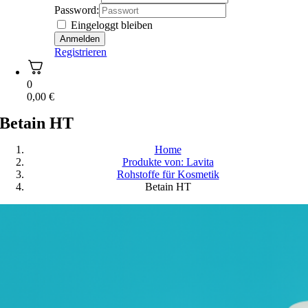
Password:
Eingeloggt bleiben
Registrieren
0
0,00
€
Betain HT
Home
Produkte von: Lavita
Rohstoffe für Kosmetik
Betain HT