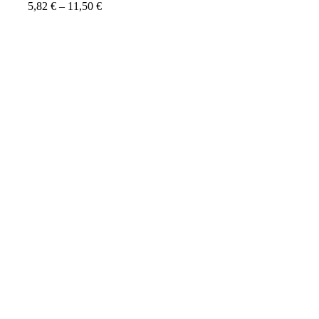
5,82
€
–
11,50
€