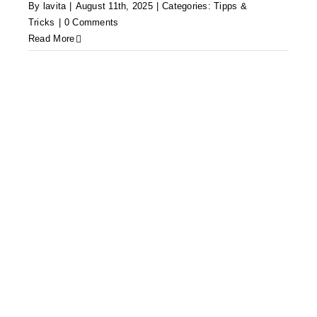
By
lavita
|
August 11th, 2025
|
Categories:
Tipps &
Tricks
|
0 Comments
Read More
Apfelpektin HVM oder NVM
Tipps & Tricks