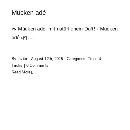
Mücken adé
🦟 Mücken adé mit natürlichem Duft! - Mücken
adé 🌿[...]
By
lavita
|
August 12th, 2025
|
Categories:
Tipps &
Tricks
|
0 Comments
Read More