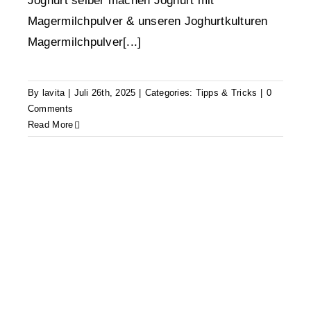
Joghurt selber machen Joghurt mit
Magermilchpulver & unseren Joghurtkulturen
Magermilchpulver[...]
By
lavita
|
Juli 26th, 2025
|
Categories:
Tipps & Tricks
|
0
Comments
Read More
Seife gießen mit Glycerinseife