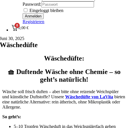
Password:
Eingeloggt bleiben
Registrieren
0
0,00
€
Juni 30, 2025
Wäschedüfte
Wäschedüfte:
🧺
Duftende Wäsche ohne Chemie – so
geht’s natürlich!
Wäsche soll frisch duften – aber bitte ohne reizende Weichspüler
und künstliche Duftstoffe? Unsere
Wäschedüfte von LaVita
bieten
eine natürliche Alternative: rein ätherisch, ohne Mikroplastik oder
Allergene.
So geht’s:
5–10 Tropfen Wäscheduft in das Weichspülerfach geben