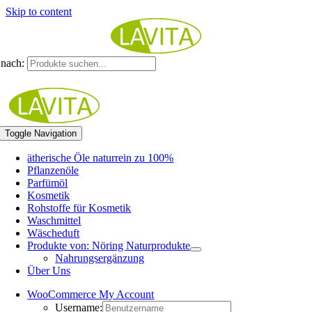
Skip to content
nach:
Toggle Navigation
ätherische Öle naturrein zu 100%
Pflanzenöle
Parfümöl
Kosmetik
Rohstoffe für Kosmetik
Waschmittel
Wäscheduft
Produkte von: Nöring Naturprodukte
Nahrungsergänzung
Über Uns
WooCommerce My Account
Username: