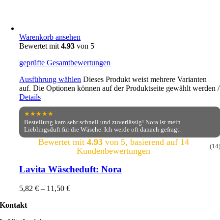
Warenkorb ansehen
Bewertet mit
4.93
von 5
geprüfte Gesamtbewertungen
Ausführung wählen
Dieses Produkt weist mehrere Varianten
auf. Die Optionen können auf der Produktseite gewählt werden
/
Details
★★★★★
Bestellung kam sehr schnell und zuverlässig! Nora ist mein
Lieblingsduft für die Wäsche. Ich werde oft danach gefragt.
Bewertet mit
4.93
von 5, basierend auf
14
(14
Kundenbewertungen
Lavita Wäscheduft: Nora
5,82
€
–
11,50
€
Kontakt