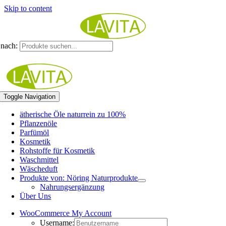
Skip to content
nach:
Toggle Navigation
ätherische Öle naturrein zu 100%
Pflanzenöle
Parfümöl
Kosmetik
Rohstoffe für Kosmetik
Waschmittel
Wäscheduft
Produkte von: Nöring Naturprodukte
Nahrungsergänzung
Über Uns
WooCommerce My Account
Username: