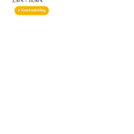
5,50
€
–
10,90
€
⭐ Kundenliebling