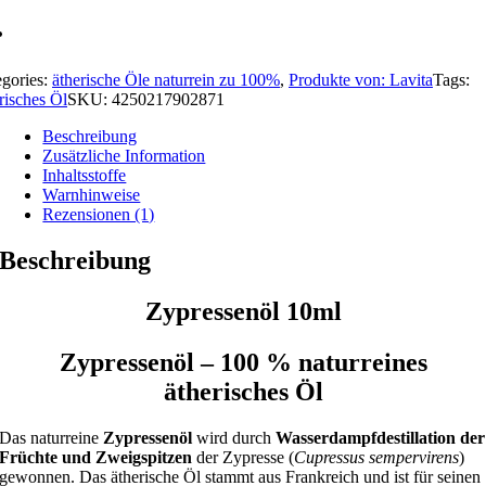
egories:
ätherische Öle naturrein zu 100%
,
Produkte von: Lavita
Tags:
risches Öl
SKU:
4250217902871
Beschreibung
Zusätzliche Information
Inhaltsstoffe
Warnhinweise
Rezensionen (1)
Beschreibung
Zypressenöl
10ml
Zypressenöl – 100 % naturreines
ätherisches Öl
Das naturreine
Zypressenöl
wird durch
Wasserdampfdestillation der
Früchte und Zweigspitzen
der Zypresse (
Cupressus sempervirens
)
gewonnen. Das ätherische Öl stammt aus Frankreich und ist für seinen