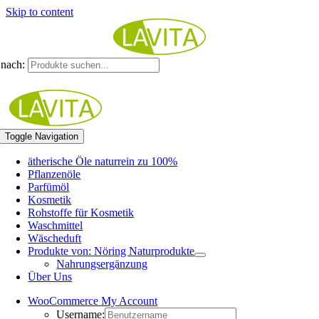
Skip to content
nach:
Toggle Navigation
ätherische Öle naturrein zu 100%
Pflanzenöle
Parfümöl
Kosmetik
Rohstoffe für Kosmetik
Waschmittel
Wäscheduft
Produkte von: Nöring Naturprodukte
Nahrungsergänzung
Über Uns
WooCommerce My Account
Username: