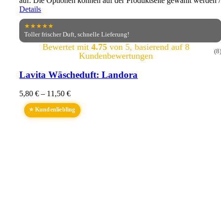
auf. Die Optionen können auf der Produktseite gewählt werden
/
Details
★★★★★
Toller frischer Duft, schnelle Lieferung!
Bewertet mit
4.75
von 5, basierend auf
8
(8
Kundenbewertungen
Lavita Wäscheduft: Landora
5,80
€
–
11,50
€
⭐ Kundenliebling