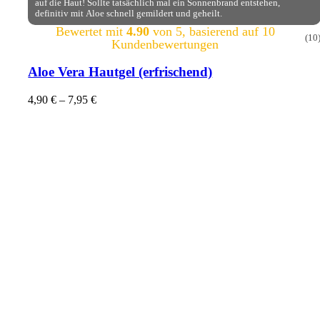
auf die Haut! Sollte tatsächlich mal ein Sonnenbrand entstehen,
definitiv mit Aloe schnell gemildert und geheilt.
Bewertet mit
4.90
von 5, basierend auf
10
(10
Kundenbewertungen
Aloe Vera Hautgel (erfrischend)
4,90
€
–
7,95
€