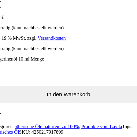
5
€
rrätig (kann nachbestellt werden)
l. 19 % MwSt.
zzgl.
Versandkosten
rrätig (kann nachbestellt werden)
gerinenöl 10 ml Menge
In den Warenkorb
egories:
ätherische Öle naturrein zu 100%
,
Produkte von: Lavita
Tags:
risches Öl
SKU:
4250217917899