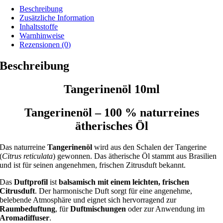
Beschreibung
Zusätzliche Information
Inhaltsstoffe
Warnhinweise
Rezensionen (0)
Beschreibung
Tangerinenöl
10ml
Tangerinenöl – 100 % naturreines
ätherisches Öl
Das naturreine
Tangerinenöl
wird aus den Schalen der Tangerine
(
Citrus reticulata
) gewonnen. Das ätherische Öl stammt aus Brasilien
und ist für seinen angenehmen, frischen Zitrusduft bekannt.
Das
Duftprofil
ist
balsamisch mit einem leichten, frischen
Citrusduft
. Der harmonische Duft sorgt für eine angenehme,
belebende Atmosphäre und eignet sich hervorragend zur
Raumbeduftung
, für
Duftmischungen
oder zur Anwendung im
Aromadiffuser
.