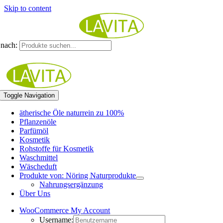
Skip to content
nach:
Toggle Navigation
ätherische Öle naturrein zu 100%
Pflanzenöle
Parfümöl
Kosmetik
Rohstoffe für Kosmetik
Waschmittel
Wäscheduft
Produkte von: Nöring Naturprodukte
Nahrungsergänzung
Über Uns
WooCommerce My Account
Username: