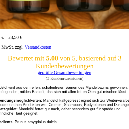
0
€
–
23,50
€
l. MwSt.
zzgl.
Versandkosten
Bewertet mit
5.00
von 5, basierend auf
3
Kundenbewertungen
geprüfte Gesamtbewertungen
(
3
Kundenrezensionen)
elöl wird aus den reifen, schalenfreien Samen des Mandelbaums gewonnen. Ma
pflegendes, mildes Basisöl, das sich mit allen fetten Ölen gut mischen lässt
endungsmöglichkeiten: 
Mandelöl kaltgepresst eignet sich zur Weiterverarbei
kosmetischen Produkten wie: Cremes, Shampoos, Bodylotionen und Duschge
atzgebiet: 
Mandelöl fettet gut nach, daher besonders gut für spröde und 

edients
: Prunus amygdalus dulcis