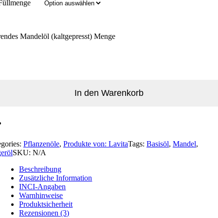
Füllmenge
rendes Mandelöl (kaltgepresst) Menge
In den Warenkorb
egories:
Pflanzenöle
,
Produkte von: Lavita
Tags:
Basisöl
,
Mandel
,
eröl
SKU:
N/A
Beschreibung
Zusätzliche Information
INCI-Angaben
Warnhinweise
Produktsicherheit
Rezensionen (3)