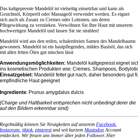
Das kaltgepresste Mandelöl ist vielseitig einsetzbar und kann als
Gesichtsöl, Körperöl oder Massageöl verwendet werden. Es eignet
sich auch als Zusatz zu Cremes oder Lotionen, um deren
Pflegewirkung zu verstärken. Verwöhnen Sie Ihre Haut mit unserem
hochwertigen Mandelöl und lassen Sie sie strahlen!
Mandelöl wird aus den reifen, schalenfreien Samen des Mandelbaums
gewonnen. Mandelöl ist ein hautpflegendes, mildes Basisöl, das sich
mit allen fetten Ölen gut mischen lässt
Anwendungsmöglichkeiten: 
Mandelöl kaltgepresst eignet sic
ins kosmetischen Produkten wie: Cremes, Shampoos, Bodylot
Einsatzgebiet: 
Mandelöl fettet gut nach, daher besonders gut fü
Ingredients
: 
Prunus amygdalus dulcis
(Charge und Haltbarkeit entsprechen nicht unbedingt derer die
auf den Bildern erkennbar sind)
Regelmäßig können Sie Neuigkeiten auf unserem
Facebook
,
Instagram
,
tiktok
,
pinterest
und seit kurzem
Mastodon
Account
entdecken. Wir freuen uns immer über jeden Follower. Hier