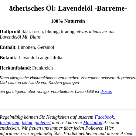
ätherisches Öl: Lavendelöl -Barreme-
100% Naturrein
Duftprofil
: klar, frisch, blumig, krautig,
etwas intensiver als
Lavendelöl Mt. Blanc
Enthält
: Limonen, Geraniol
Botanik
: Lavandula angustifolia
Herkunftsland
: Frankreich
Kann allergische Hautreaktionen verursachen.Verursacht schwere Augenreiz
Darf nicht in die Hände von Kindern gelangen

ein günstigeres aber weniger verarbeitetes Lavendelöl ist 
dieses
Regelmäßig können Sie Neuigkeiten auf unserem
Facebook
,
Instagram
,
tiktok
,
pinterest
und seit kurzem
Mastodon
Account
entdecken. Wir freuen uns immer über jeden Follower. Hier
informieren wir regelmäßig über Produktneuheiten und unsere Arbeit