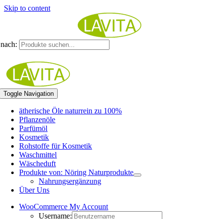
Skip to content
nach:
Toggle Navigation
ätherische Öle naturrein zu 100%
Pflanzenöle
Parfümöl
Kosmetik
Rohstoffe für Kosmetik
Waschmittel
Wäscheduft
Produkte von: Nöring Naturprodukte
Nahrungsergänzung
Über Uns
WooCommerce My Account
Username: