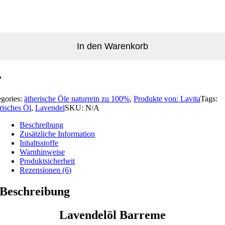
In den Warenkorb
egories:
ätherische Öle naturrein zu 100%
,
Produkte von: Lavita
Tags:
risches Öl
,
Lavendel
SKU:
N/A
Beschreibung
Zusätzliche Information
Inhaltsstoffe
Warnhinweise
Produktsicherheit
Rezensionen (6)
Beschreibung
Lavendelöl Barreme