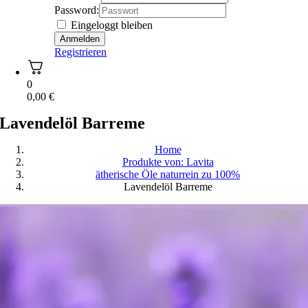
Password:
Eingeloggt bleiben
Registrieren
0
0,00
€
Lavendelöl Barreme
Home
Produkte von: Lavita
ätherische Öle naturrein zu 100%
Lavendelöl Barreme