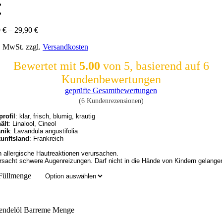
0
€
–
29,90
€
l. MwSt.
zzgl.
Versandkosten
Bewertet mit
5.00
von 5, basierend auf
6
Kundenbewertungen
geprüfte Gesamtbewertungen
(
6
Kundenrezensionen)
profil
: klar, frisch, blumig, krautig
ält
: Linalool, Cineol
nik
: Lavandula angustifolia
unftsland
: Frankreich
 allergische Hautreaktionen verursachen.

rsacht schwere Augenreizungen. Darf nicht in die Hände von Kindern gelange
Füllmenge
endelöl Barreme Menge