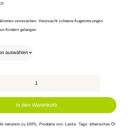
ich
aktionen verursachen. Verursacht schwere Augenreizungen. 

von Kindern gelangen
Lavandin
Grosso
Menge
In den Warenkorb
le naturrein zu 100%
,
Produkte von: Lavita
Tags:
ätherisches Öl