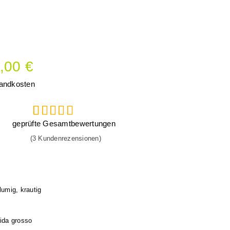
,00
€
andkosten
geprüfte Gesamtbewertungen
3
Bewertet
(
3
Kundenrezensionen)
mit
5.00
von 5,
basierend
auf
Kundenbewertungen
blumig, krautig
ida grosso