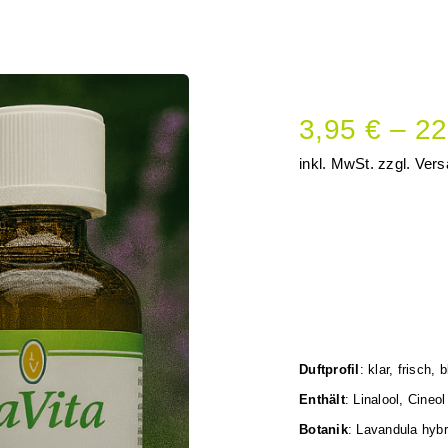
3,95
€
–
22
inkl. MwSt.
zzgl.
Vers
Duftprofil
: klar, frisch, 
Enthält
: Linalool, Cineol
Botanik
: Lavandula hybr