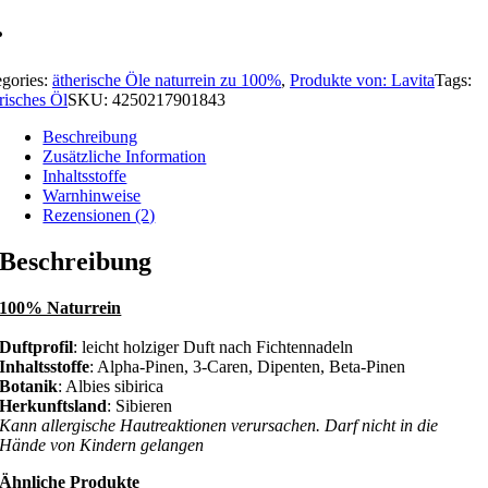
egories:
ätherische Öle naturrein zu 100%
,
Produkte von: Lavita
Tags:
risches Öl
SKU:
4250217901843
Beschreibung
Zusätzliche Information
Inhaltsstoffe
Warnhinweise
Rezensionen (2)
Beschreibung
100% Naturrein
Duftprofil
: leicht holziger Duft nach Fichtennadeln
Inhaltsstoffe
: Alpha-Pinen, 3-Caren, Dipenten, Beta-Pinen
Botanik
: Albies sibirica
Herkunftsland
: Sibieren
Kann allergische Hautreaktionen verursachen. Darf nicht in die
Hände von Kindern gelangen
Ähnliche Produkte