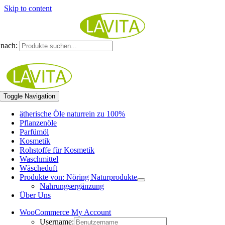
Skip to content
nach:
Toggle Navigation
ätherische Öle naturrein zu 100%
Pflanzenöle
Parfümöl
Kosmetik
Rohstoffe für Kosmetik
Waschmittel
Wäscheduft
Produkte von: Nöring Naturprodukte
Nahrungsergänzung
Über Uns
WooCommerce My Account
Username: