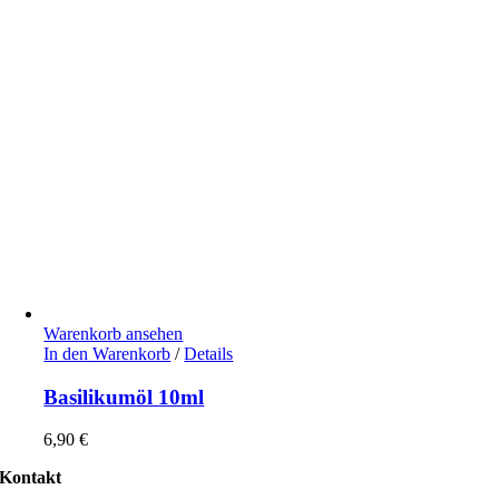
Warenkorb ansehen
In den Warenkorb
/
Details
Basilikumöl 10ml
6,90
€
Kontakt