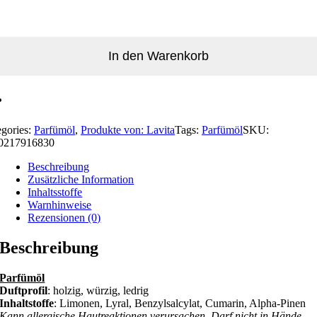
In den Warenkorb
egories:
Parfümöl
,
Produkte von: Lavita
Tags:
Parfümöl
SKU:
0217916830
Beschreibung
Zusätzliche Information
Inhaltsstoffe
Warnhinweise
Rezensionen (0)
Beschreibung
Parfümöl
Duftprofil
: holzig, würzig, ledrig
Inhaltstoffe
: Limonen, Lyral, Benzylsalcylat, Cumarin, Alpha-Pinen
Kann allergische Hautreaktionen verursachen. Darf nicht in Hände