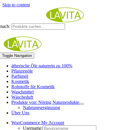
Skip to content
nach:
Toggle Navigation
ätherische Öle naturrein zu 100%
Pflanzenöle
Parfümöl
Kosmetik
Rohstoffe für Kosmetik
Waschmittel
Wäscheduft
Produkte von: Nöring Naturprodukte
Nahrungsergänzung
Über Uns
WooCommerce My Account
Username: