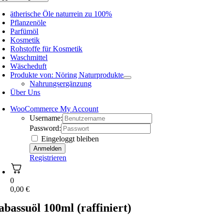
ätherische Öle naturrein zu 100%
Pflanzenöle
Parfümöl
Kosmetik
Rohstoffe für Kosmetik
Waschmittel
Wäscheduft
Produkte von: Nöring Naturprodukte
Nahrungsergänzung
Über Uns
WooCommerce My Account
Username:
Password:
Eingeloggt bleiben
Registrieren
0
0,00
€
abassuöl 100ml (raffiniert)