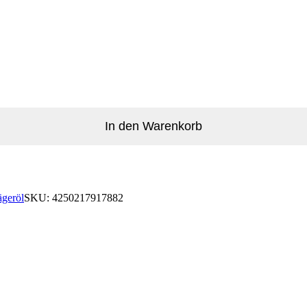
In den Warenkorb
ägeröl
SKU:
4250217917882