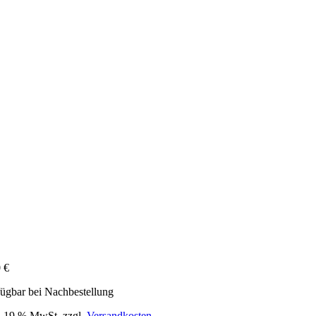
0
€
ügbar bei Nachbestellung
l. 19 % MwSt.
zzgl.
Versandkosten