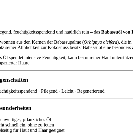
legend, feuchtigkeitsspendend und natürlich rein – das
Babassuöl von 
wonnen aus den Kernen der Babassupalme (
Orbignya oleifera
), die i
otz seiner Ähnlichkeit zur Kokosnuss besitzt Babassuöl eine besonders
s Öl spendet intensive Feuchtigkeit, kann bei unreiner Haut unterstütze
apazierter Haare.
genschaften
uchtigkeitsspendend · Pflegend · Leicht · Regenerierend
sonderheiten
chwertiges, pflanzliches Öl
ht schnell ein, ohne zu fetten
elseitig für Haut und Haar geeignet