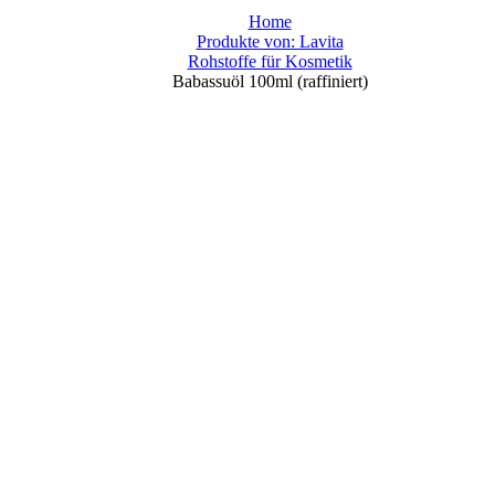
Home
Produkte von: Lavita
Rohstoffe für Kosmetik
Babassuöl 100ml (raffiniert)