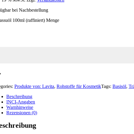
ügbar bei Nachbestellung
ssuöl 100ml (raffiniert) Menge
egories:
Produkte von: Lavita
,
Rohstoffe für Kosmetik
Tags:
Basisöl
,
Tr
Beschreibung
INCI-Angaben
Warnhinweise
Rezensionen (0)
eschreibung