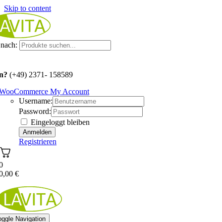
Skip to content
nach:
n?
(+49) 2371- 158589
WooCommerce My Account
Username:
Password:
Eingeloggt bleiben
Registrieren
0
0,00
€
oggle Navigation