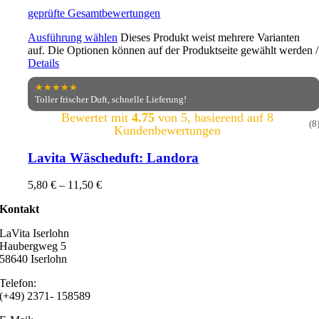
geprüfte Gesamtbewertungen
Ausführung wählen
Dieses Produkt weist mehrere Varianten
auf. Die Optionen können auf der Produktseite gewählt werden
/
Details
★★★★★
Toller frischer Duft, schnelle Lieferung!
Bewertet mit
4.75
von 5, basierend auf
8
(8
Kundenbewertungen
Lavita Wäscheduft: Landora
5,80
€
–
11,50
€
Kontakt
LaVita Iserlohn
Haubergweg 5
58640 Iserlohn
Telefon:
(+49) 2371- 158589