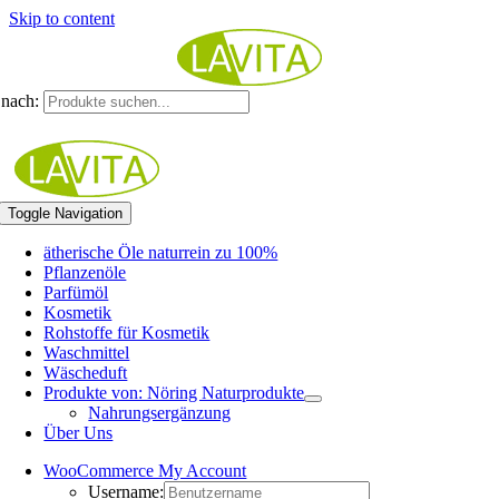
Skip to content
nach:
Toggle Navigation
ätherische Öle naturrein zu 100%
Pflanzenöle
Parfümöl
Kosmetik
Rohstoffe für Kosmetik
Waschmittel
Wäscheduft
Produkte von: Nöring Naturprodukte
Nahrungsergänzung
Über Uns
WooCommerce My Account
Username: