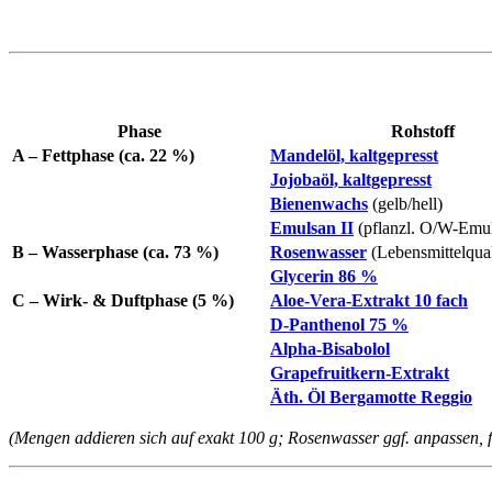
Phase
Rohstoff
A – Fettphase (ca. 22 %)
Mandelöl, kaltgepresst
Jojobaöl, kaltgepresst
Bienenwachs
(gelb/hell)
Emulsan II
(pflanzl. O/W-Emul
B – Wasserphase (ca. 73 %)
Rosenwasser
(Lebensmittel­qual
Glycerin 86 %
C – Wirk- & Duftphase (5 %)
Aloe-Vera-Extrakt 10 fach
D-Panthenol 75 %
Alpha-Bisabolol
Grapefruitkern-Extrakt
Äth. Öl Bergamotte Reggio
(Mengen addieren sich auf exakt 100 g; Rosenwasser ggf. anpassen, fal