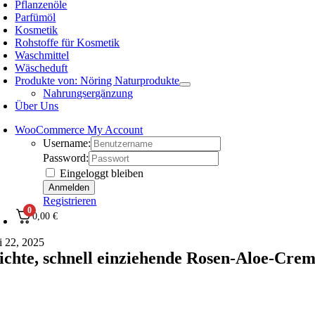
Pflanzenöle
Parfümöl
Kosmetik
Rohstoffe für Kosmetik
Waschmittel
Wäscheduft
Produkte von: Nöring Naturprodukte
Nahrungsergänzung
Über Uns
WooCommerce My Account
Username:
Password:
Eingeloggt bleiben
Registrieren
0
0,00
€
li 22, 2025
eichte, schnell einziehende Rosen-Aloe-Cre