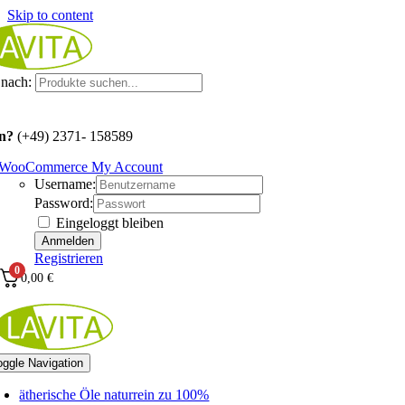
Skip to content
nach:
n?
(+49) 2371- 158589
WooCommerce My Account
Username:
Password:
Eingeloggt bleiben
Registrieren
0
0,00
€
oggle Navigation
ätherische Öle naturrein zu 100%