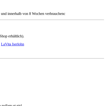
n und innerhalb von 8 Wochen verbrauchenc
hop erhältlich).
.
LaVita Iserlohn
 nullam ut nisl.