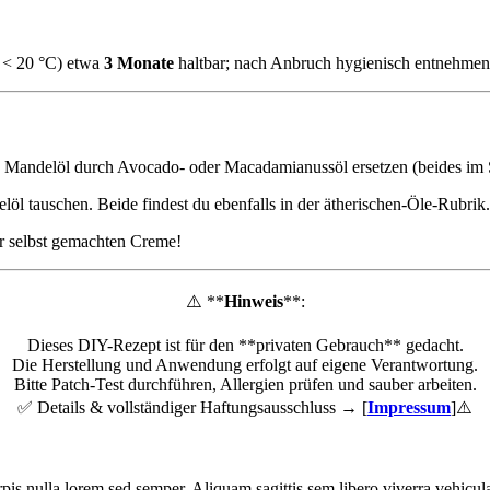
l < 20 °C) etwa
3 Monate
haltbar; nach Anbruch hygienisch entnehme
, Mandelöl durch Avocado- oder Macadamianussöl ersetzen (beides im S
l tauschen. Beide findest du ebenfalls in der ätherischen-Öle-Rubrik
r selbst gemachten Creme!
⚠️ **
Hinweis
**:
Dieses DIY-Rezept ist für den **privaten Gebrauch** gedacht.
Die Herstellung und Anwendung erfolgt auf eigene Verantwortung.
Bitte Patch-Test durchführen, Allergien prüfen und sauber arbeiten.
✅ Details & vollständiger Haftungsausschluss → [
Impressum
]⚠️
rpis nulla lorem sed semper. Aliquam sagittis sem libero viverra vehicula