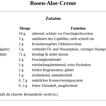
Rosen-Aloe-Creme
Zutaten
Menge
Funktion
10 g
nährend, schützt vor Feuchtigkeits­verlust
5 g
stabilisiert den Lipidfilm, zieht schnell ein
2 g
Konsistenz­geber, Okklusiv­schutz
gator)
5 g
verbindet Öl- und Wasserphase, cremiges Hautge
ität)
71 g
beruhigt & duftet dezent
2 g
Feuchtigkeits­binder
1 g
entzündungs­hemmend, extra Hydration
2 g
fördert Regeneration, glättet
1 g
reizlindernd, antimikrobiell
0 ,7 g
natürliches Konservierungs­system
0 ,3 g
feiner Zitrusduft, ausgleichend
ls du einzelne Bestandteile variierst.)