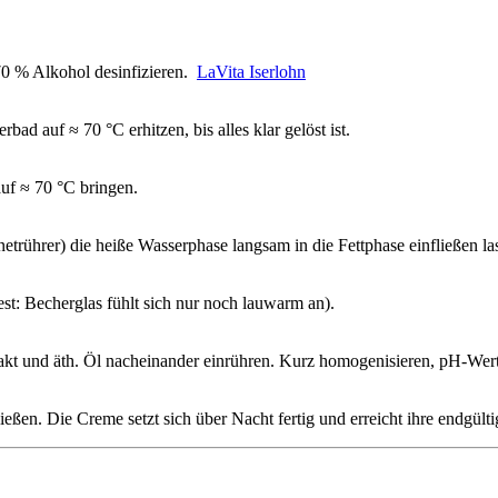
 70 % Alkohol desinfizieren.
LaVita Iserlohn
d auf ≈ 70 °C erhitzen, bis alles klar gelöst ist.
uf ≈ 70 °C bringen.
ührer) die heiße Wasserphase langsam in die Fettphase einfließen lass
st: Becherglas fühlt sich nur noch lauwarm an).
rakt und äth. Öl nacheinander einrühren. Kurz homogenisieren, pH‐Wert 
chließen. Die Creme setzt sich über Nacht fertig und erreicht ihre endgül