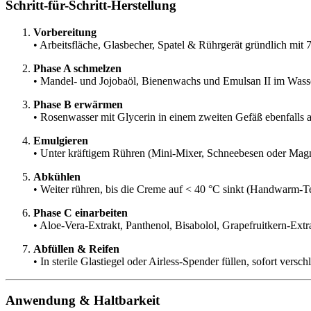
Schritt-für-Schritt-Herstellung
Vorbereitung
• Arbeits­fläche, Glas­becher, Spatel & Rührgerät gründlich mit
Phase A schmelzen
• Mandel- und Jojobaöl, Bienenwachs und Emulsan II im Wasserba
Phase B erwärmen
• Rosenwasser mit Glycerin in einem zweiten Gefäß ebenfalls a
Emulgieren
• Unter kräftigem Rühren (Mini-Mixer, Schneebesen oder Magnetr
Abkühlen
• Weiter rühren, bis die Creme auf < 40 °C sinkt (Handwarm-Te
Phase C einarbeiten
• Aloe-Vera-Extrakt, Panthenol, Bisabolol, Grapefruitkern-Ext
Abfüllen & Reifen
• In sterile Glastiegel oder Airless-Spender füllen, sofort vers
Anwendung & Haltbarkeit