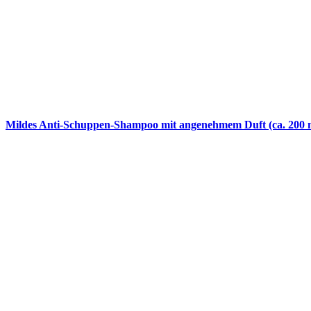
Mildes Anti-Schuppen-Shampoo mit angenehmem Duft (ca. 200 