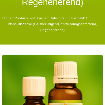
Regenerierend)
Rohstoffe für Kosmetik
Home
Produkte von: Lavita
Rohstoffe für Kosmetik
Alpha-Bisabolol (Hautberuhigend, entzündungshemmend,
Waschmittel
Regenerierend)
Wäscheduft
Produkte von: Nöring Naturpr
Über Uns