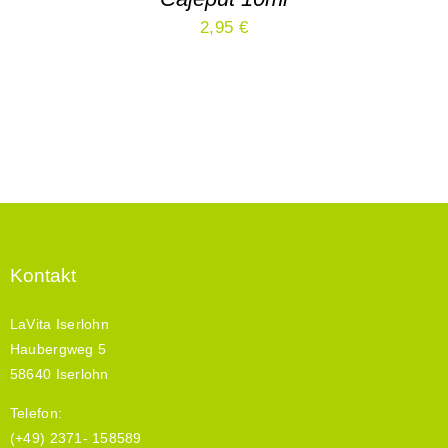
mit
4.67
2,95
€
von 5,
basierend
auf
Kundenbewertungen
Kontakt
LaVita Iserlohn
Haubergweg 5
58640 Iserlohn
Telefon:
(+49) 2371- 158589