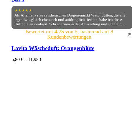
Details
★★★★★
Als Alternative zu synthetischen Drogeriemarkt Wäschdüften, die alle
irgendwie gleich chemisch und aufdringlich riechen, habe ich diese
Duftnote ausprobiert. Sehr sparsam in der Anwendung und sehr fein
blumig im Duft. Ich freue mich sehr darüber. Die Bestellabwickling lief
Bewertet mit
4.75
von 5, basierend auf
8
reibungslos.
(8
Kundenbewertungen
Lavita Wäscheduft: Orangenblüte
5,80
€
–
11,98
€