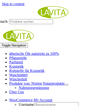
Skip to content
nach:
Toggle Navigation
ätherische Öle naturrein zu 100%
Pflanzenöle
Parfümöl
Kosmetik
Rohstoffe für Kosmetik
Waschmittel
Wäscheduft
Produkte von: Nöring Naturprodukte
Nahrungsergänzung
Über Uns
WooCommerce My Account
Username: