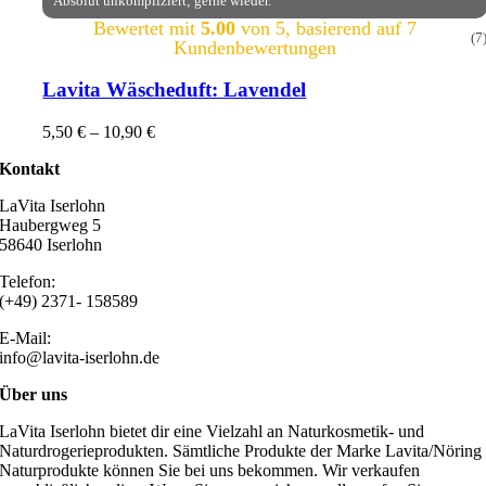
Absolut unkompliziert; gerne wieder.
Bewertet mit
5.00
von 5, basierend auf
7
(7
Kundenbewertungen
Lavita Wäscheduft: Lavendel
5,50
€
–
10,90
€
Kontakt
LaVita Iserlohn
Haubergweg 5
58640 Iserlohn
Telefon:
(+49) 2371- 158589
E-Mail:
info@lavita-iserlohn.de
Über uns
LaVita Iserlohn bietet dir eine Vielzahl an Naturkosmetik- und
Naturdrogerieprodukten. Sämtliche Produkte der Marke Lavita/Nöring
Naturprodukte können Sie bei uns bekommen. Wir verkaufen