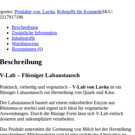
egories:
Produkte von: Lavita
,
Rohstoffe für Kosmetik
SKU:
0217917196
Beschreibung
Zusätzliche Information
Inhaltsstoffe
Warnhinweise
Rezensionen (0)
Beschreibung
V-Lab – Flüssiger Labaustausch
Praktisch, vielseitig und vegetarisch –
V-Lab von Lavita
ist ein
flüssiger Labaustausch zur Herstellung von Quark und Käse.
Der Labaustausch basiert auf einem mikrobiellen Enzym aus
Rhizomucor miehei
und eignet sich ideal für vegetarische
Anwendungen. Durch die flüssige Form lässt sich V-Lab einfach
dosieren und unkompliziert verarbeiten.
Das Produkt unterstützt die Gerinnung von Milch bei der Herstellung
verschiedener Milchprodukte und ist eine praktische Alternative zu