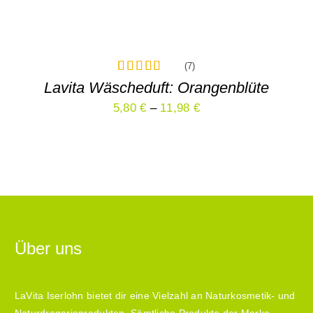
OPTIONEN
KÖNNEN
AUF
DER
PRODUKTSEITE
(7)
GEWÄHLT
7
Bewertet
Lavita Wäscheduft: Orangenblüte
WERDEN
mit
4.86
5,80
€
–
11,98
€
von 5,
basierend
auf
Kundenbewertungen
Über uns
LaVita Iserlohn bietet dir eine Vielzahl an Naturkosmetik- und
Naturdrogerieprodukten. Sämtliche Produkte der Marke