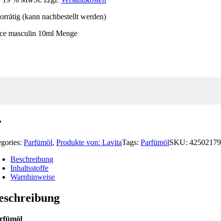
orrätig (kann nachbestellt werden)
ice masculin 10ml Menge
egories:
Parfümöl
,
Produkte von: Lavita
Tags:
Parfümöl
SKU:
42502179
Beschreibung
Inhaltsstoffe
Warnhinweise
eschreibung
rfümöl