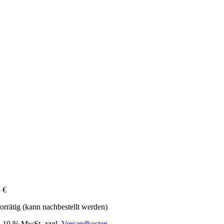
5
€
orrätig (kann nachbestellt werden)
l. 19 % MwSt.
zzgl.
Versandkosten