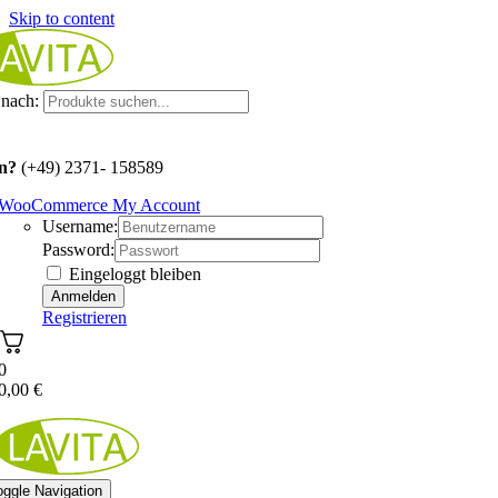
Skip to content
nach:
n?
(+49) 2371- 158589
WooCommerce My Account
Username:
Password:
Eingeloggt bleiben
Registrieren
0
0,00
€
oggle Navigation