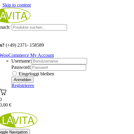
Skip to content
nach:
n?
(+49) 2371- 158589
WooCommerce My Account
Username:
Password:
Eingeloggt bleiben
Registrieren
0
0,00
€
oggle Navigation