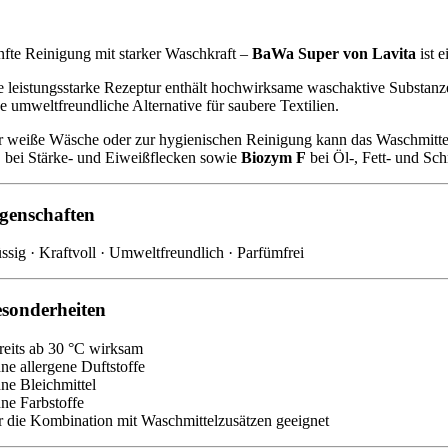
nfte Reinigung mit starker Waschkraft –
BaWa Super von Lavita
ist 
e leistungsstarke Rezeptur enthält hochwirksame waschaktive Substanzen
ne umweltfreundliche Alternative für saubere Textilien.
r weiße Wäsche oder zur hygienischen Reinigung kann das Waschmitte
E
bei Stärke- und Eiweißflecken sowie
Biozym F
bei Öl-, Fett- und Sc
genschaften
üssig · Kraftvoll · Umweltfreundlich · Parfümfrei
sonderheiten
reits ab 30 °C wirksam
ne allergene Duftstoffe
ne Bleichmittel
ne Farbstoffe
r die Kombination mit Waschmittelzusätzen geeignet