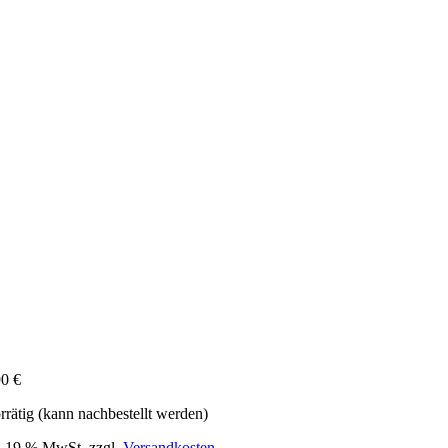
90
€
rrätig (kann nachbestellt werden)
l. 19 % MwSt.
zzgl.
Versandkosten