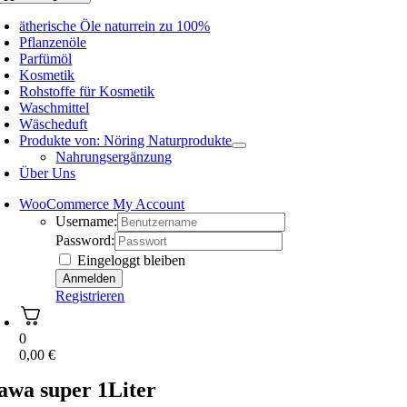
ätherische Öle naturrein zu 100%
Pflanzenöle
Parfümöl
Kosmetik
Rohstoffe für Kosmetik
Waschmittel
Wäscheduft
Produkte von: Nöring Naturprodukte
Nahrungsergänzung
Über Uns
WooCommerce My Account
Username:
Password:
Eingeloggt bleiben
Registrieren
0
0,00
€
awa super 1Liter