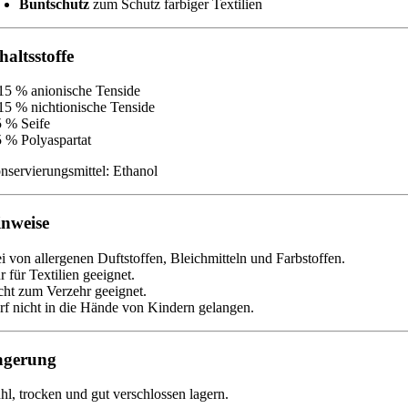
Buntschutz
zum Schutz farbiger Textilien
haltsstoffe
15 % anionische Tenside
15 % nichtionische Tenside
5 % Seife
5 % Polyaspartat
nservierungsmittel: Ethanol
nweise
ei von allergenen Duftstoffen, Bleichmitteln und Farbstoffen.
r für Textilien geeignet.
cht zum Verzehr geeignet.
rf nicht in die Hände von Kindern gelangen.
agerung
hl, trocken und gut verschlossen lagern.