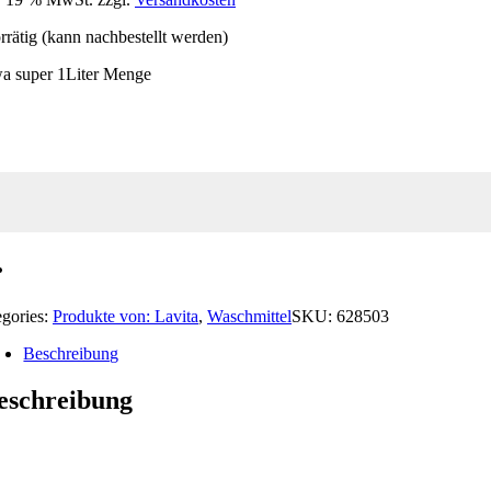
rrätig (kann nachbestellt werden)
a super 1Liter Menge
egories:
Produkte von: Lavita
,
Waschmittel
SKU:
628503
Beschreibung
eschreibung