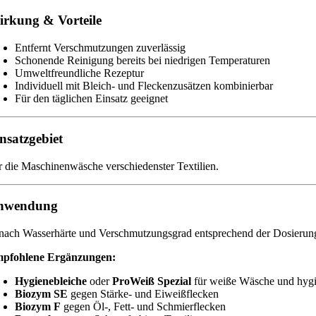
rkung & Vorteile
Entfernt Verschmutzungen zuverlässig
Schonende Reinigung bereits bei niedrigen Temperaturen
Umweltfreundliche Rezeptur
Individuell mit Bleich- und Fleckenzusätzen kombinierbar
Für den täglichen Einsatz geeignet
nsatzgebiet
r die Maschinenwäsche verschiedenster Textilien.
nwendung
 nach Wasserhärte und Verschmutzungsgrad entsprechend der Dosieru
pfohlene Ergänzungen:
Hygienebleiche
oder
ProWeiß Spezial
für weiße Wäsche und hygi
Biozym SE
gegen Stärke- und Eiweißflecken
Biozym F
gegen Öl-, Fett- und Schmierflecken