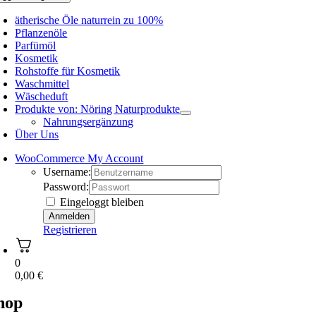
ätherische Öle naturrein zu 100%
Pflanzenöle
Parfümöl
Kosmetik
Rohstoffe für Kosmetik
Waschmittel
Wäscheduft
Produkte von: Nöring Naturprodukte
Nahrungsergänzung
Über Uns
WooCommerce My Account
Username:
Password:
Eingeloggt bleiben
Registrieren
0
0,00
€
hop