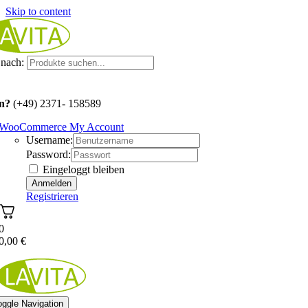
Skip to content
nach:
n?
(+49) 2371- 158589
WooCommerce My Account
Username:
Password:
Eingeloggt bleiben
Registrieren
0
0,00
€
oggle Navigation