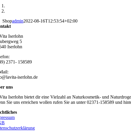
Shop
admin
2022-08-16T12:53:54+02:00
ntakt
Vita Iserlohn
ubergweg 5
640 Iserlohn
lefon:
49) 2371- 158589
Mail:
fo@lavita-iserlohn.de
er uns
Vita Iserlohn bietet dir eine Vielzahl an Naturkosmetik- und Naturdro
nn Sie uns erreichen wollen rufen Sie an unter 02371-158589 und hinte
chtliches
pressum
GB
tenschutzerklärung