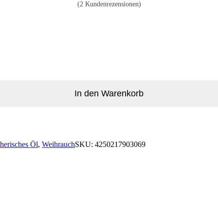
(
2
Kundenrezensionen)
In den Warenkorb
therisches Öl
,
Weihrauch
SKU:
4250217903069