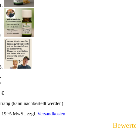
5
€
rrätig (kann nachbestellt werden)
l. 19 % MwSt.
zzgl.
Versandkosten
Bewert