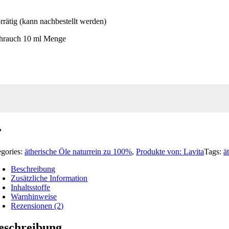
rrätig (kann nachbestellt werden)
hrauch 10 ml Menge
egories:
ätherische Öle naturrein zu 100%
,
Produkte von: Lavita
Tags:
ä
Beschreibung
Zusätzliche Information
Inhaltsstoffe
Warnhinweise
Rezensionen (2)
eschreibung