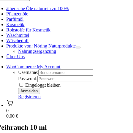
ätherische Öle naturrein zu 100%
Pflanzenöle
Parfümöl
Kosmetik
Rohstoffe für Kosmetik
Waschmittel
Wäscheduft
Produkte von: Nöring Naturprodukte
Nahrungsergänzung
Über Uns
WooCommerce My Account
Username:
Password:
Eingeloggt bleiben
Registrieren
0
0,00
€
eihrauch 10 ml