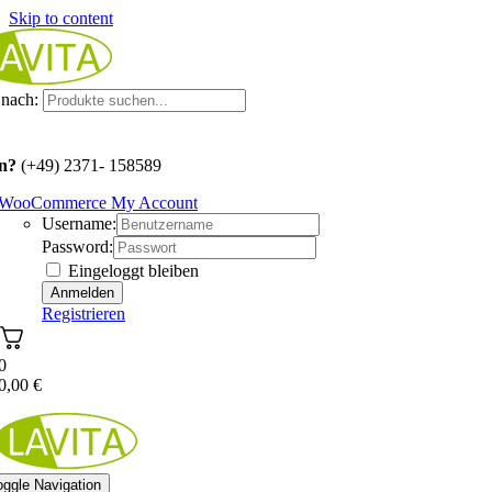
Skip to content
nach:
n?
(+49) 2371- 158589
WooCommerce My Account
Username:
Password:
Eingeloggt bleiben
Registrieren
0
0,00
€
oggle Navigation