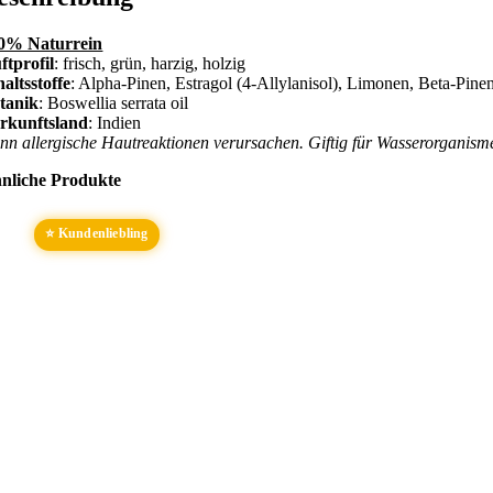
0% Naturrein
ftprofil
: frisch, grün, harzig, holzig
haltsstoffe
: Alpha-Pinen, Estragol (4-Allylanisol), Limonen, Beta-Pine
tanik
: Boswellia serrata oil
rkunftsland
: Indien
nn allergische Hautreaktionen verursachen. Giftig für Wasserorganisme
nliche Produkte
⭐ Kundenliebling