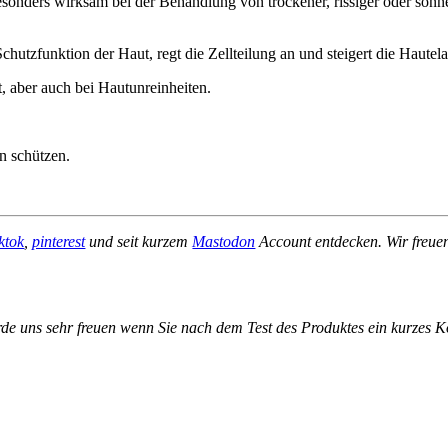
sonders wirksam bei der Behandlung von trockener, rissiger oder sonne
chutzfunktion der Haut, regt die Zellteilung an und steigert die Hautelas
, aber auch bei Hautunreinheiten.
n schützen.
iktok
,
pinterest
und seit kurzem
Mastodon
Account entdecken. Wir freue
de uns sehr freuen wenn Sie nach dem Test des Produktes ein kurzes 