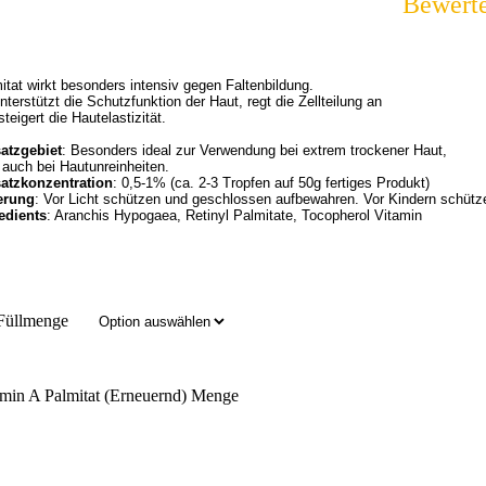
Bewert
itat wirkt besonders intensiv gegen Faltenbildung. 

nterstützt die Schutzfunktion der Haut, regt die Zellteilung an 

steigert die Hautelastizität.
atzgebiet
: Besonders ideal zur Verwendung bei extrem trockener Haut, 

 auch bei Hautunreinheiten.
atzkonzentration
: 0,5-1% (ca. 2-3 Tropfen auf 50g fertiges Produkt)
erung
: Vor Licht schützen und geschlossen aufbewahren. Vor Kindern schütz
edients
: Aranchis Hypogaea, Retinyl Palmitate, Tocopherol Vitamin
Füllmenge
amin A Palmitat (Erneuernd) Menge