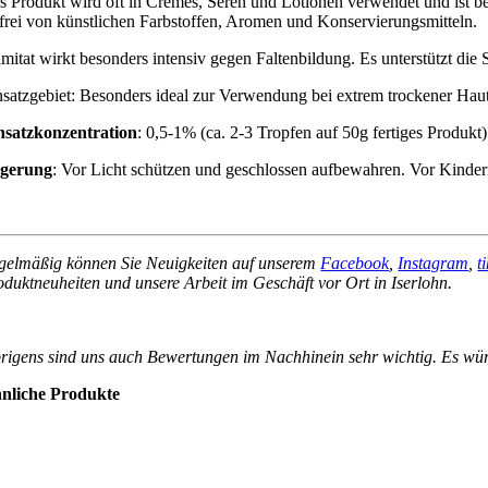
s Produkt wird oft in Cremes, Seren und Lotionen verwendet und ist be
t frei von künstlichen Farbstoffen, Aromen und Konservierungsmitteln.
mitat wirkt besonders intensiv gegen Faltenbildung. Es unterstützt die S
nsatzgebiet: Besonders ideal zur Verwendung bei extrem trockener Haut
nsatzkonzentration
: 0,5-1% (ca. 2-3 Tropfen auf 50g fertiges Produkt)
gerung
: Vor Licht schützen und geschlossen aufbewahren. Vor Kinder
gelmäßig können Sie Neuigkeiten auf unserem
Facebook
,
Instagram
,
t
oduktneuheiten und unsere Arbeit im Geschäft vor Ort in Iserlohn.
rigens sind uns auch Bewertungen im Nachhinein sehr wichtig. Es wür
nliche Produkte