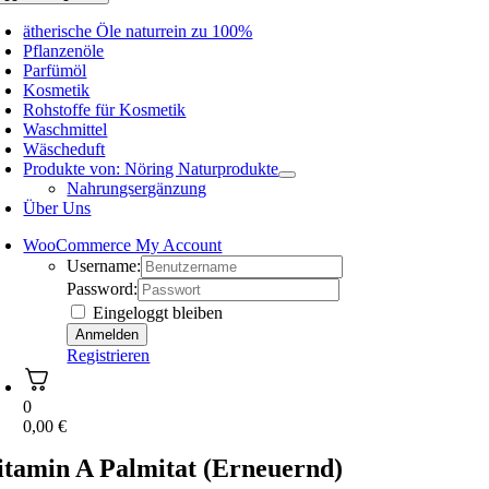
ätherische Öle naturrein zu 100%
Pflanzenöle
Parfümöl
Kosmetik
Rohstoffe für Kosmetik
Waschmittel
Wäscheduft
Produkte von: Nöring Naturprodukte
Nahrungsergänzung
Über Uns
WooCommerce My Account
Username:
Password:
Eingeloggt bleiben
Registrieren
0
0,00
€
itamin A Palmitat (Erneuernd)