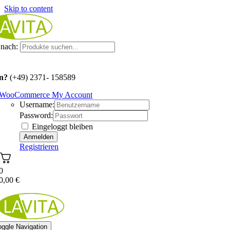
Skip to content
nach:
n?
(+49) 2371- 158589
WooCommerce My Account
Username:
Password:
Eingeloggt bleiben
Registrieren
0
0,00
€
oggle Navigation