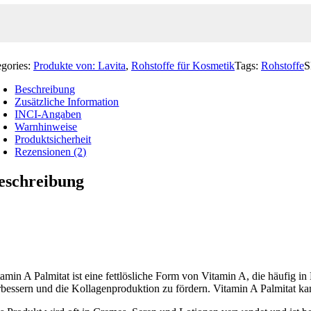
egories:
Produkte von: Lavita
,
Rohstoffe für Kosmetik
Tags:
Rohstoffe
Beschreibung
Zusätzliche Information
INCI-Angaben
Warnhinweise
Produktsicherheit
Rezensionen (2)
eschreibung
tamin A Palmitat ist eine fettlösliche Form von Vitamin A, die häufig i
rbessern und die Kollagenproduktion zu fördern. Vitamin A Palmitat k