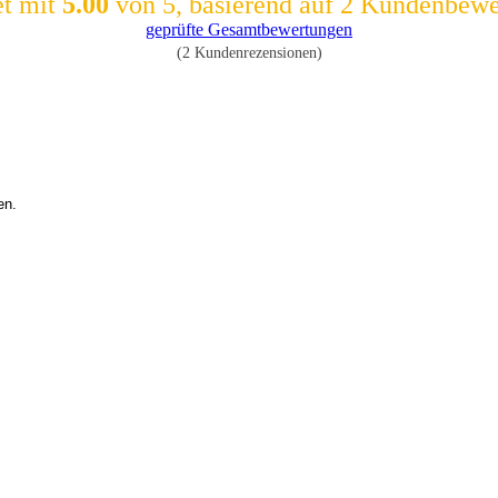
et mit
5.00
von 5, basierend auf
2
Kundenbewe
geprüfte Gesamtbewertungen
(
2
Kundenrezensionen)
en.