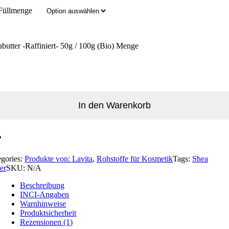
Füllmenge
butter -Raffiniert- 50g / 100g (Bio) Menge
In den Warenkorb
egories:
Produkte von: Lavita
,
Rohstoffe für Kosmetik
Tags:
Shea
er
SKU:
N/A
Beschreibung
INCI-Angaben
Warnhinweise
Produktsicherheit
Rezensionen (1)