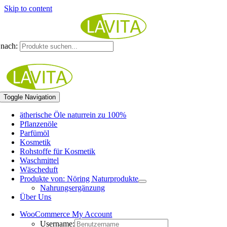
Skip to content
nach:
Toggle Navigation
ätherische Öle naturrein zu 100%
Pflanzenöle
Parfümöl
Kosmetik
Rohstoffe für Kosmetik
Waschmittel
Wäscheduft
Produkte von: Nöring Naturprodukte
Nahrungsergänzung
Über Uns
WooCommerce My Account
Username: