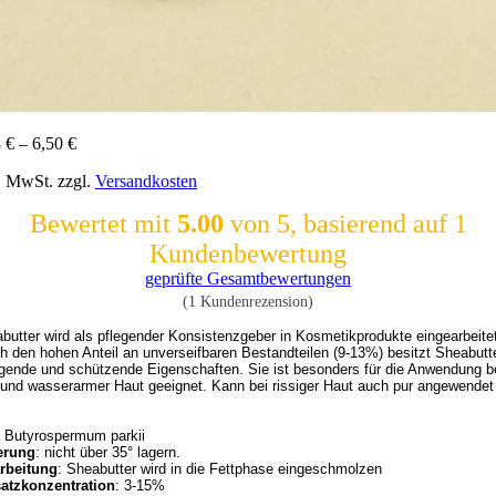
8
€
–
6,50
€
l. MwSt.
zzgl.
Versandkosten
Bewertet mit
5.00
von 5, basierend auf
1
Kundenbewertung
geprüfte Gesamtbewertungen
(
1
Kundenrezension)
butter wird als pflegender Konsistenzgeber in Kosmetikprodukte eingearbeitet.
h den hohen Anteil an unverseifbaren Bestandteilen (9-13%) besitzt Sheabutter
egende und schützende Eigenschaften. Sie ist besonders für die Anwendung bei
: Butyrospermum parkii
erung
: nicht über 35° lagern.
rbeitung
: Sheabutter wird in die Fettphase eingeschmolzen
atzkonzentration
: 3-15%