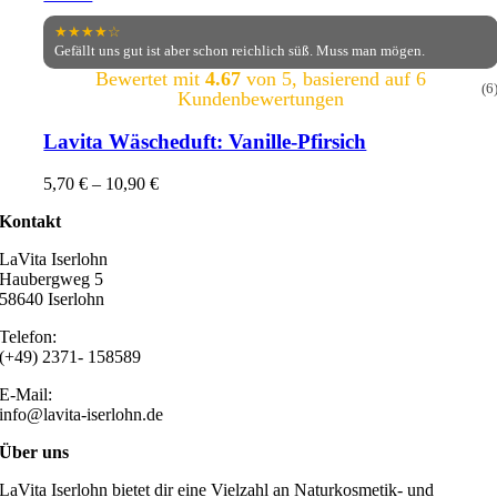
★★★★☆
Gefällt uns gut ist aber schon reichlich süß. Muss man mögen.
Bewertet mit
4.67
von 5, basierend auf
6
(6
Kundenbewertungen
Lavita Wäscheduft: Vanille-Pfirsich
5,70
€
–
10,90
€
Kontakt
LaVita Iserlohn
Haubergweg 5
58640 Iserlohn
Telefon:
(+49) 2371- 158589
E-Mail:
info@lavita-iserlohn.de
Über uns
LaVita Iserlohn bietet dir eine Vielzahl an Naturkosmetik- und