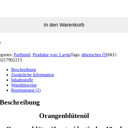
In den Warenkorb
egories:
Parfümöl
,
Produkte von: Lavita
Tags:
ätherisches Öl
SKU:
0217902215
Beschreibung
Zusätzliche Information
Inhaltsstoffe
Warnhinweise
Rezensionen (2)
Beschreibung
Orangenblütenöl