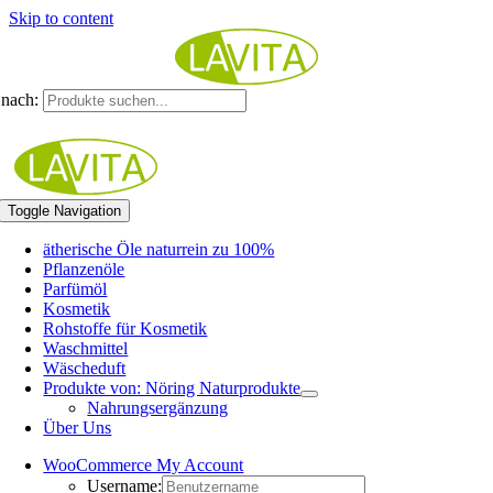
Skip to content
nach:
Toggle Navigation
ätherische Öle naturrein zu 100%
Pflanzenöle
Parfümöl
Kosmetik
Rohstoffe für Kosmetik
Waschmittel
Wäscheduft
Produkte von: Nöring Naturprodukte
Nahrungsergänzung
Über Uns
WooCommerce My Account
Username: