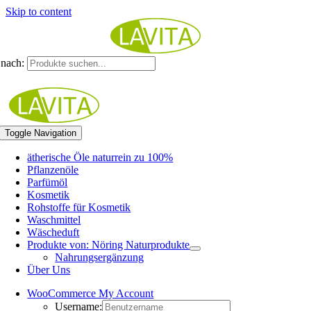
Skip to content
nach:
Toggle Navigation
ätherische Öle naturrein zu 100%
Pflanzenöle
Parfümöl
Kosmetik
Rohstoffe für Kosmetik
Waschmittel
Wäscheduft
Produkte von: Nöring Naturprodukte
Nahrungsergänzung
Über Uns
WooCommerce My Account
Username: