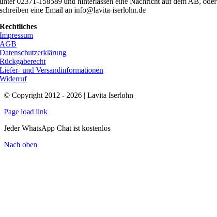
unter 02371-158589 und hinterlassen eine Nachricht auf dem AB, oder
schreiben eine Email an info@lavita-iserlohn.de
Rechtliches
Impressum
AGB
Datenschutzerklärung
Rückgaberecht
Liefer- und Versandinformationen
Widerruf
© Copyright 2012 - 2026 | Lavita Iserlohn
Page load link
Jeder WhatsApp Chat ist kostenlos
Nach oben