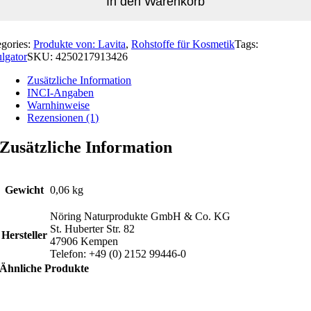
In den Warenkorb
egories:
Produkte von: Lavita
,
Rohstoffe für Kosmetik
Tags:
lgator
SKU:
4250217913426
Zusätzliche Information
INCI-Angaben
Warnhinweise
Rezensionen (1)
Zusätzliche Information
Gewicht
0,06 kg
Nöring Naturprodukte GmbH & Co. KG
St. Huberter Str. 82
Hersteller
47906 Kempen
Telefon: +49 (0) 2152 99446-0
Ähnliche Produkte