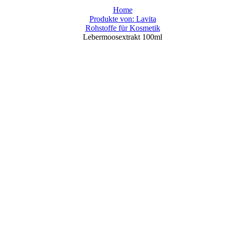
Home
Produkte von: Lavita
Rohstoffe für Kosmetik
Lebermoosextrakt 100ml