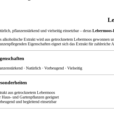
Le
türlich, pflanzenstärkend und vielseitig einsetzbar – deras
Lebermoos-E
s alkoholische Extrakt wird aus getrocknetem Lebermoos gewonnen und 
lanzenpflegenden Eigenschaften eignet sich das Extrakt für zahlreich
genschaften
lanzenstärkend · Natürlich · Vorbeugend · Vielseitig
sonderheiten
trakt aus getrocknetem Lebermoos
r Haus- und Gartenpflanzen geeignet
rbeugend und begleitend einsetzbar