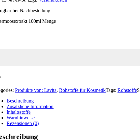
ügbar bei Nachbestellung
ermoosextrakt 100ml Menge
egories:
Produkte von: Lavita
,
Rohstoffe für Kosmetik
Tags:
Rohstoffe
Beschreibung
Zusätzliche Information
Inhaltsstoffe
Warnhinweise
Rezensionen (0)
eschreibung