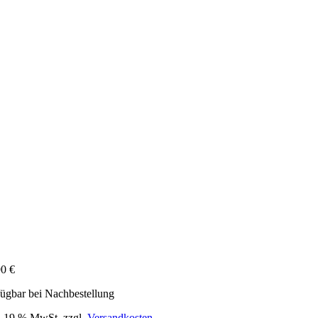
90
€
ügbar bei Nachbestellung
l. 19 % MwSt.
zzgl.
Versandkosten