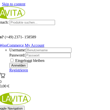
Skip to content
nach:
n?
(+49) 2371- 158589
WooCommerce My Account
Username:
Password:
Eingeloggt bleiben
Registrieren
0
0,00
€
oggle Navigation