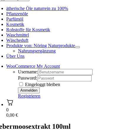
ätherische Öle naturrein zu 100%
Pflanzenöle
Parfümöl
Kosmetik
Rohstoffe für Kosmetik
Waschmittel
Wäscheduft
Produkte von: Nöring Naturprodukte
Nahrungsergänzung
Über Uns
WooCommerce My Account
Username:
Password:
Eingeloggt bleiben
Registrieren
0
0,00
€
ebermoosextrakt 100ml