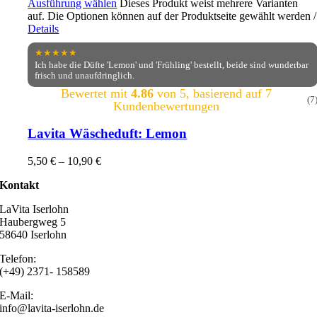
Ausführung wählen
Dieses Produkt weist mehrere Varianten
auf. Die Optionen können auf der Produktseite gewählt werden
/
Details
★★★★★
Ich habe die Düfte 'Lemon' und 'Frühling' bestellt, beide sind wunderbar
frisch und unaufdringlich.
Bewertet mit
4.86
von 5, basierend auf
7
(7
Kundenbewertungen
Lavita Wäscheduft: Lemon
5,50
€
–
10,90
€
Kontakt
LaVita Iserlohn
Haubergweg 5
58640 Iserlohn
Telefon:
(+49) 2371- 158589
E-Mail:
info@lavita-iserlohn.de