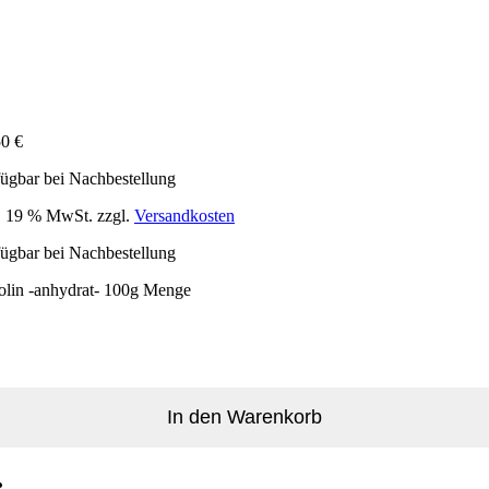
50
€
ügbar bei Nachbestellung
l. 19 % MwSt.
zzgl.
Versandkosten
ügbar bei Nachbestellung
olin -anhydrat- 100g Menge
In den Warenkorb