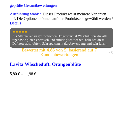
geprüfte Gesamtbewertungen
Ausführung wählen
Dieses Produkt weist mehrere Varianten
auf. Die Optionen können auf der Produktseite gewählt werden
/
Details
★★★★★
Als Alternative zu synthetischen Drogeriemarkt Wäschdüften, die alle
irgendwie gleich chemisch und aufdringlich riechen, habe ich diese
Duftnote ausprobiert. Sehr sparsam in der Anwendung und sehr fein
blumig im Duft. Ich freue mich sehr darüber. Die Bestellabwickling lief
Bewertet mit
4.86
von 5, basierend auf
7
reibungslos.
(7
Kundenbewertungen
Lavita Wäscheduft: Orangenblüte
5,80
€
–
11,98
€