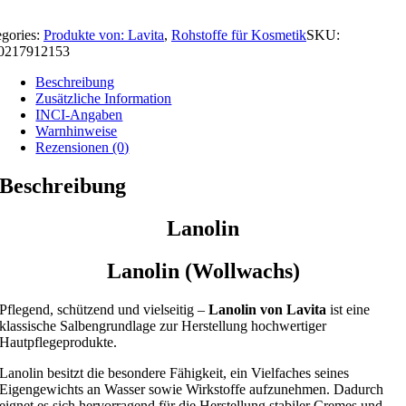
egories:
Produkte von: Lavita
,
Rohstoffe für Kosmetik
SKU:
0217912153
Beschreibung
Zusätzliche Information
INCI-Angaben
Warnhinweise
Rezensionen (0)
Beschreibung
Lanolin
Lanolin (Wollwachs)
Pflegend, schützend und vielseitig –
Lanolin von Lavita
ist eine
klassische Salbengrundlage zur Herstellung hochwertiger
Hautpflegeprodukte.
Lanolin besitzt die besondere Fähigkeit, ein Vielfaches seines
Eigengewichts an Wasser sowie Wirkstoffe aufzunehmen. Dadurch
eignet es sich hervorragend für die Herstellung stabiler Cremes und