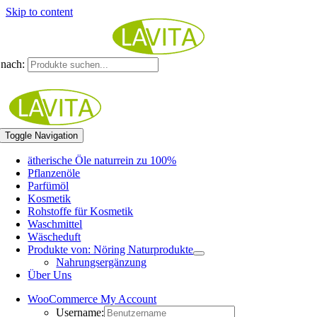
Skip to content
nach:
Toggle Navigation
ätherische Öle naturrein zu 100%
Pflanzenöle
Parfümöl
Kosmetik
Rohstoffe für Kosmetik
Waschmittel
Wäscheduft
Produkte von: Nöring Naturprodukte
Nahrungsergänzung
Über Uns
WooCommerce My Account
Username: