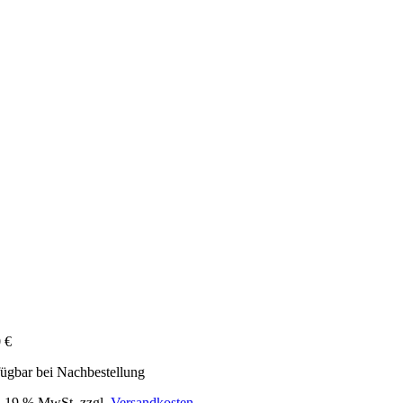
0
€
ügbar bei Nachbestellung
l. 19 % MwSt.
zzgl.
Versandkosten