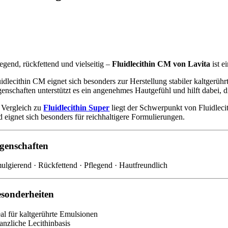
legend, rückfettend und vielseitig –
Fluidlecithin CM von Lavita
ist e
uidlecithin CM eignet sich besonders zur Herstellung stabiler kaltger
genschaften unterstützt es ein angenehmes Hautgefühl und hilft dabei, 
 Vergleich zu
Fluidlecithin Super
liegt der Schwerpunkt von Fluidlecit
d eignet sich besonders für reichhaltigere Formulierungen.
genschaften
ulgierend · Rückfettend · Pflegend · Hautfreundlich
sonderheiten
eal für kaltgerührte Emulsionen
lanzliche Lecithinbasis