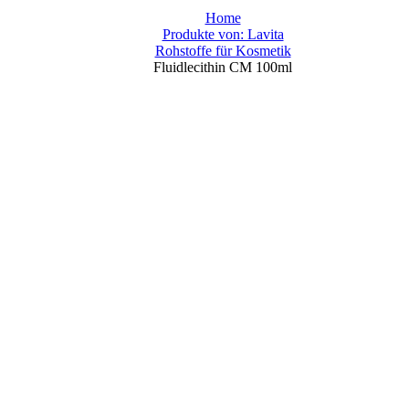
Home
Produkte von: Lavita
Rohstoffe für Kosmetik
Fluidlecithin CM 100ml