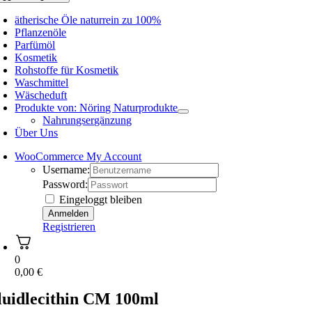
ätherische Öle naturrein zu 100%
Pflanzenöle
Parfümöl
Kosmetik
Rohstoffe für Kosmetik
Waschmittel
Wäscheduft
Produkte von: Nöring Naturprodukte
Nahrungsergänzung
Über Uns
WooCommerce My Account
Username:
Password:
Eingeloggt bleiben
Registrieren
0
0,00
€
luidlecithin CM 100ml