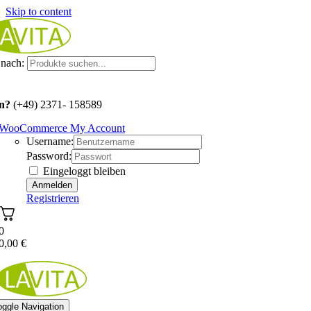
Skip to content
nach:
n?
(+49) 2371- 158589
WooCommerce My Account
Username:
Password:
Eingeloggt bleiben
Registrieren
0
0,00
€
oggle Navigation