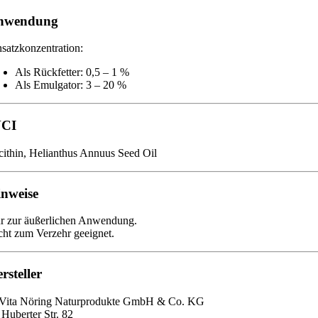
nwendung
nsatzkonzentration:
Als Rückfetter: 0,5 – 1 %
Als Emulgator: 3 – 20 %
NCI
cithin, Helianthus Annuus Seed Oil
nweise
r zur äußerlichen Anwendung.
cht zum Verzehr geeignet.
rsteller
Vita Nöring Naturprodukte GmbH & Co. KG
 Huberter Str. 82