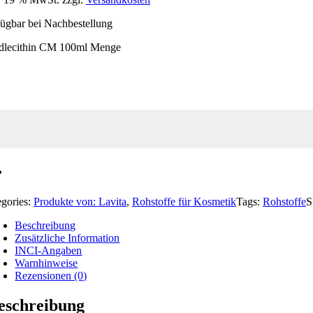
ügbar bei Nachbestellung
idlecithin CM 100ml Menge
egories:
Produkte von: Lavita
,
Rohstoffe für Kosmetik
Tags:
Rohstoffe
Beschreibung
Zusätzliche Information
INCI-Angaben
Warnhinweise
Rezensionen (0)
eschreibung