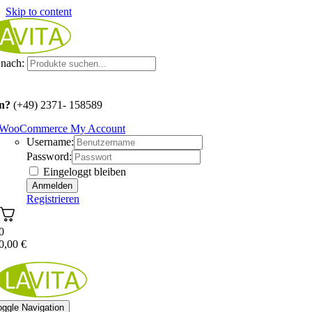
Skip to content
nach:
n?
(+49) 2371- 158589
WooCommerce My Account
Username:
Password:
Eingeloggt bleiben
Registrieren
0
0,00
€
oggle Navigation