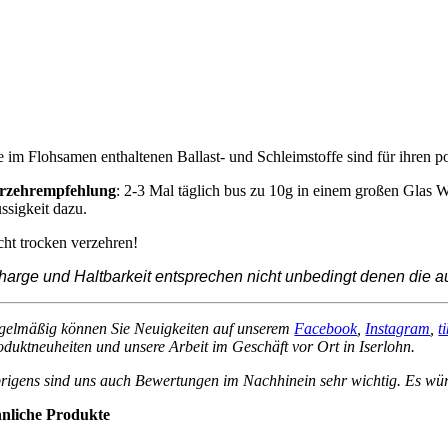
e im Flohsamen enthaltenen Ballast- und Schleimstoffe sind für ihren p
rzehrempfehlung
: 2-3 Mal täglich bus zu 10g in einem großen Glas 
üssigkeit dazu.
cht trocken verzehren!
harge und Haltbarkeit entsprechen nicht unbedingt denen die au
gelmäßig können Sie Neuigkeiten auf unserem
Facebook
,
Instagram
,
t
oduktneuheiten und unsere Arbeit im Geschäft vor Ort in Iserlohn.
rigens sind uns auch Bewertungen im Nachhinein sehr wichtig. Es wür
nliche Produkte