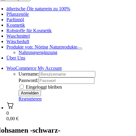
ätherische Öle naturrein zu 100%
Pflanzenöle
Parfümöl
Kosmetik
Rohstoffe für Kosmetik
Waschmittel
Wäscheduft
Produkte von: Nöring Naturprodukte
Nahrungsergänzung
Über Uns
WooCommerce My Account
Username:
Password:
Eingeloggt bleiben
Registrieren
0
0,00
€
lohsamen -schwarz-