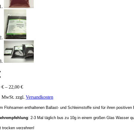
0
€
–
22,00
€
l. MwSt.
zzgl.
Versandkosten
im Flohsamen enthaltenen Ballast- und Schleimstoffe sind für ihren positiven
zehrempfehlung
: 2-3 Mal täglich bus zu 10g in einem großen Glas Wasser qu
t trocken verzehren!