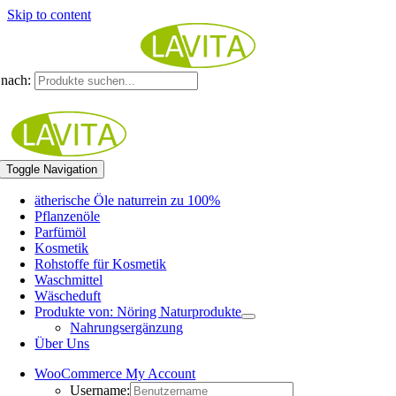
Skip to content
nach:
Toggle Navigation
ätherische Öle naturrein zu 100%
Pflanzenöle
Parfümöl
Kosmetik
Rohstoffe für Kosmetik
Waschmittel
Wäscheduft
Produkte von: Nöring Naturprodukte
Nahrungsergänzung
Über Uns
WooCommerce My Account
Username: