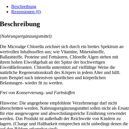
Beschreibung
Rezensionen (0)
Beschreibung
(Nahrungsergänzungsmittel)
Die Microalge Chlorella zeichnet sich durch ein breites Spektrum an
wertvollen Inhaltssoffen aus; wie Vitamine, Mineralstoffe,
Ballaststoffe, Proteine und Fettsäuren, Chlorelle Algen stehen mit
ihrem hohen Eiweißgehalt an der Spitze der hochwertigen
Eiweißlieferanten. Chlorella unterstützt auf vielfältige Weise die
natürliche Regenerationskraft des Körpers in jedem Alter und hilft.
zum Beispiel nach intensiven sportlichen und körperlichen
Belastungen- wieder fit zu werden.
Frei von Konservierung- und Farbstoffen
Hinweise: Die angegebene empfohlene Verzehrmenge darf nicht
überschritten werden. Nahrungsergänzungsmittel sollen nicht als Ersat
für eine ausgewogene und abwechslungsreiche Ernährung verwendet
werden. Das Produkt ist außerhalb der Reichweite von Kindern zu
lagern. (Charge und Haltbarkeit entsprechen nicht unbedingt denen die
auf den Bildern erkennbar sind)