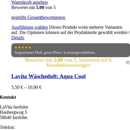
Warenkorb ansehen
Bewertet mit
5.00
von 5
geprüfte Gesamtbewertungen
Ausführung wählen
Dieses Produkt weist mehrere Varianten
auf. Die Optionen können auf der Produktseite gewählt werden
/
Details
★★★★★
Angenehmer Duft, gutes Preis-/ Leistungsverhältnis.
Bewertet mit
5.00
von 5, basierend auf
6
(6
Kundenbewertungen
Lavita Wäscheduft: Aqua Cool
5,50
€
–
10,90
€
Kontakt
LaVita Iserlohn
Haubergweg 5
58640 Iserlohn
Telefon: