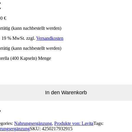
90
€
rrätig (kann nachbestellt werden)
l. 19 % MwSt.
zzgl.
Versandkosten
rrätig (kann nachbestellt werden)
orella (400 Kapseln) Menge
In den Warenkorb
egories:
Nahrungsergänzung
,
Produkte von: Lavita
Tags:
rungsergänzung
SKU:
4250217932915