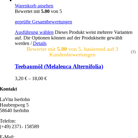
Warenkorb ansehen
Bewertet mit
5.00
von 5
geprüfte Gesamtbewertungen
Ausführung wählen
Dieses Produkt weist mehrere Varianten
auf. Die Optionen können auf der Produktseite gewählt
werden
/
Details
Bewertet mit
5.00
von 5, basierend auf
3
(3)
Kundenbewertungen
Teebaumöl (Melaleuca Alternifolia)
3,20
€
–
18,00
€
Kontakt
LaVita Iserlohn
Haubergweg 5
58640 Iserlohn
Telefon:
(+49) 2371- 158589
E-Mail: