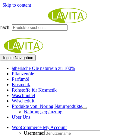
Skip to content
nach:
Toggle Navigation
ätherische Öle naturrein zu 100%
Pflanzenöle
Parfümöl
Kosmetik
Rohstoffe für Kosmetik
Waschmittel
Wäscheduft
Produkte von: Nöring Naturprodukte
Nahrungsergänzung
Über Uns
WooCommerce My Account
Username: