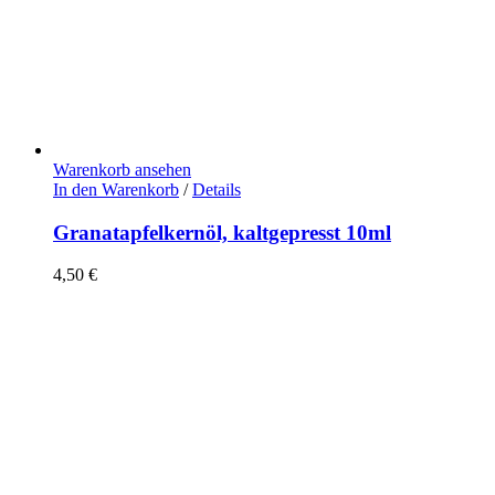
Warenkorb ansehen
In den Warenkorb
/
Details
Granatapfelkernöl, kaltgepresst 10ml
4,50
€