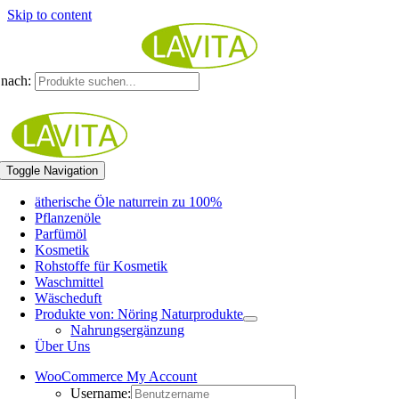
Skip to content
nach:
Toggle Navigation
ätherische Öle naturrein zu 100%
Pflanzenöle
Parfümöl
Kosmetik
Rohstoffe für Kosmetik
Waschmittel
Wäscheduft
Produkte von: Nöring Naturprodukte
Nahrungsergänzung
Über Uns
WooCommerce My Account
Username: