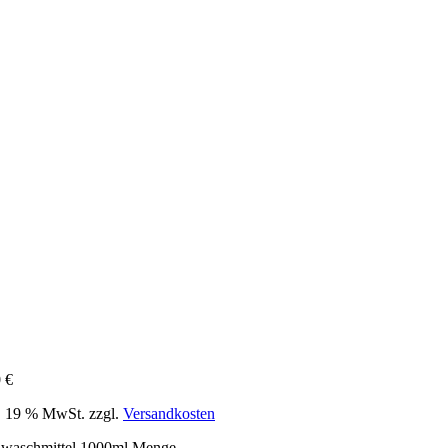
0
€
l. 19 % MwSt.
zzgl.
Versandkosten
nwaschmittel 1000ml Menge