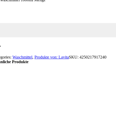
egories:
Waschmittel
,
Produkte von: Lavita
SKU:
4250217917240
nliche Produkte