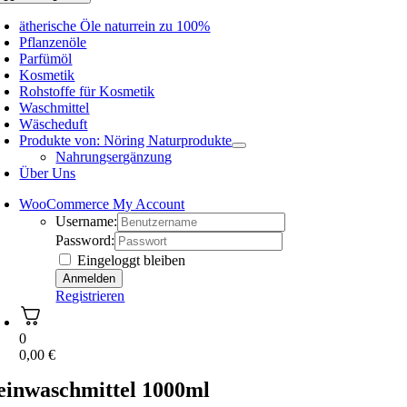
ätherische Öle naturrein zu 100%
Pflanzenöle
Parfümöl
Kosmetik
Rohstoffe für Kosmetik
Waschmittel
Wäscheduft
Produkte von: Nöring Naturprodukte
Nahrungsergänzung
Über Uns
WooCommerce My Account
Username:
Password:
Eingeloggt bleiben
Registrieren
0
0,00
€
einwaschmittel 1000ml