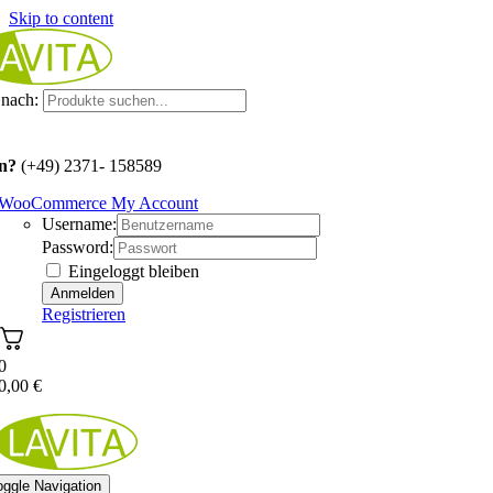
Skip to content
nach:
n?
(+49) 2371- 158589
WooCommerce My Account
Username:
Password:
Eingeloggt bleiben
Registrieren
0
0,00
€
oggle Navigation