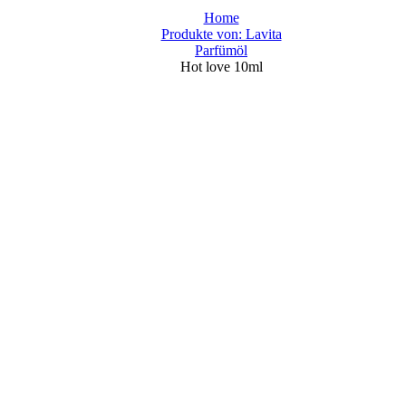
Home
Produkte von: Lavita
Parfümöl
Hot love 10ml