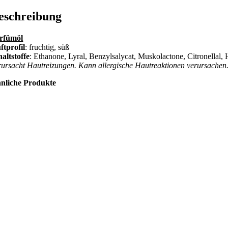
eschreibung
rfümöl
ftprofil
: fruchtig, süß
haltstoffe
: Ethanone, Lyral, Benzylsalycat, Muskolactone, Citronellal, 
rursacht Hautreizungen. Kann allergische Hautreaktionen verursachen
nliche Produkte