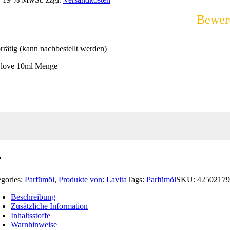
Bewer
rrätig (kann nachbestellt werden)
 love 10ml Menge
egories:
Parfümöl
,
Produkte von: Lavita
Tags:
Parfümöl
SKU:
42502179
Beschreibung
Zusätzliche Information
Inhaltsstoffe
Warnhinweise