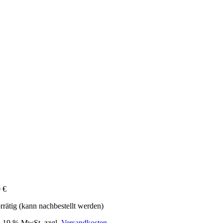
0
€
rrätig (kann nachbestellt werden)
l. 19 % MwSt.
zzgl.
Versandkosten