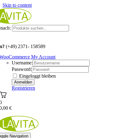
Skip to content
nach:
n?
(+49) 2371- 158589
WooCommerce My Account
Username:
Password:
Eingeloggt bleiben
Registrieren
0
0,00
€
oggle Navigation