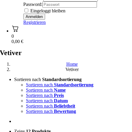
Password:
Eingeloggt bleiben
Registrieren
0
0,00
€
Vetiver
Home
Vetiver
Sortieren nach
Standardsortierung
Sortieren nach
Standardsortierung
Sortieren nach
Name
Sortieren nach
Preis
Sortieren nach
Datum
Sortieren nach
Beliebtheit
Sortieren nach
Bewertung
Zeige
12 Produkte