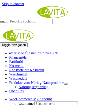
Skip to content
nach:
Toggle Navigation
ätherische Öle naturrein zu 100%
Pflanzenöle
Parfümöl
Kosmetik
Rohstoffe für Kosmetik
Waschmittel
Wäscheduft
Produkte von: Nöring Naturprodukte
Nahrungsergänzung
Über Uns
WooCommerce My Account
Username: