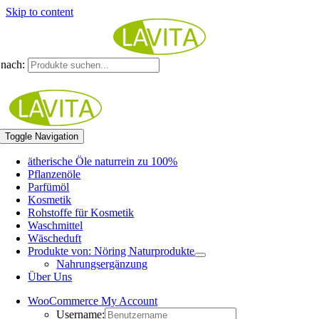
Skip to content
nach:
Toggle Navigation
ätherische Öle naturrein zu 100%
Pflanzenöle
Parfümöl
Kosmetik
Rohstoffe für Kosmetik
Waschmittel
Wäscheduft
Produkte von: Nöring Naturprodukte
Nahrungsergänzung
Über Uns
WooCommerce My Account
Username: