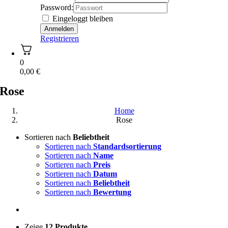
Password:
Eingeloggt bleiben
Registrieren
0
0,00
€
Rose
Home
Rose
Sortieren nach
Beliebtheit
Sortieren nach
Standardsortierung
Sortieren nach
Name
Sortieren nach
Preis
Sortieren nach
Datum
Sortieren nach
Beliebtheit
Sortieren nach
Bewertung
Zeige
12 Produkte