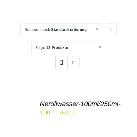
Rohstoffe für Kosmetik
Sortieren nach
Standardsortierung
Waschmittel
Zeige
12 Produkte
Wäscheduft
Produkte von: Nöring Naturpr
Über Uns
Neroliwasser-100ml/250ml-
AUSFÜHRUNG
3,90
€
–
6,40
€
WÄHLEN
DIESES
/
PRODUKT
DETAILS
WEIST
MEHRERE