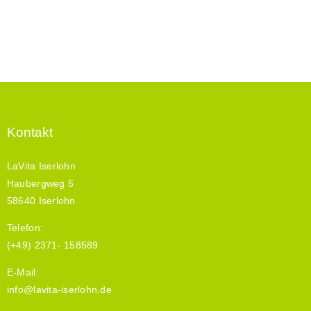
VARIANTEN
AUF.
DIE
OPTIONEN
KÖNNEN
AUF
DER
PRODUKTSEITE
GEWÄHLT
Kontakt
WERDEN
LaVita Iserlohn
Haubergweg 5
58640 Iserlohn
Telefon:
(+49) 2371- 158589
E-Mail:
info@lavita-iserlohn.de