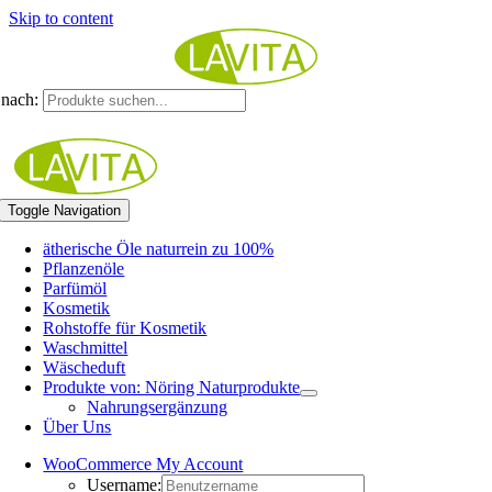
Skip to content
nach:
Toggle Navigation
ätherische Öle naturrein zu 100%
Pflanzenöle
Parfümöl
Kosmetik
Rohstoffe für Kosmetik
Waschmittel
Wäscheduft
Produkte von: Nöring Naturprodukte
Nahrungsergänzung
Über Uns
WooCommerce My Account
Username: