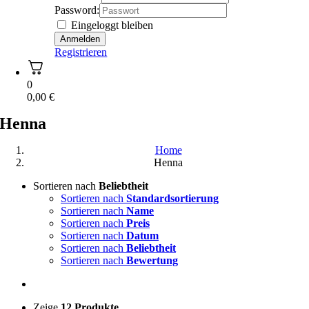
Password:
Eingeloggt bleiben
Registrieren
0
0,00
€
Henna
Home
Henna
Sortieren nach
Beliebtheit
Sortieren nach
Standardsortierung
Sortieren nach
Name
Sortieren nach
Preis
Sortieren nach
Datum
Sortieren nach
Beliebtheit
Sortieren nach
Bewertung
Zeige
12 Produkte