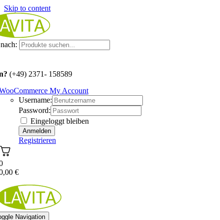
Skip to content
nach:
n?
(+49) 2371- 158589
WooCommerce My Account
Username:
Password:
Eingeloggt bleiben
Registrieren
0
0,00
€
oggle Navigation