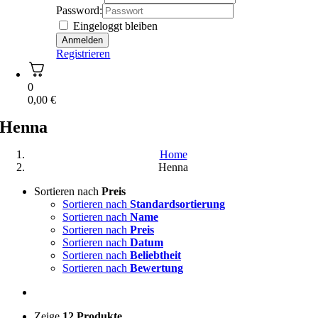
Password:
Eingeloggt bleiben
Registrieren
0
0,00
€
Henna
Home
Henna
Sortieren nach
Preis
Sortieren nach
Standardsortierung
Sortieren nach
Name
Sortieren nach
Preis
Sortieren nach
Datum
Sortieren nach
Beliebtheit
Sortieren nach
Bewertung
Zeige
12 Produkte