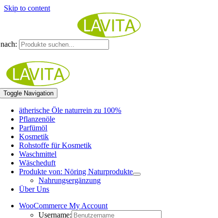
Skip to content
nach:
Toggle Navigation
ätherische Öle naturrein zu 100%
Pflanzenöle
Parfümöl
Kosmetik
Rohstoffe für Kosmetik
Waschmittel
Wäscheduft
Produkte von: Nöring Naturprodukte
Nahrungsergänzung
Über Uns
WooCommerce My Account
Username: