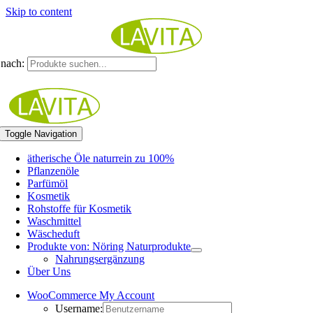
Skip to content
nach:
Toggle Navigation
ätherische Öle naturrein zu 100%
Pflanzenöle
Parfümöl
Kosmetik
Rohstoffe für Kosmetik
Waschmittel
Wäscheduft
Produkte von: Nöring Naturprodukte
Nahrungsergänzung
Über Uns
WooCommerce My Account
Username: