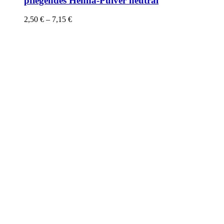
pflegendes Henna-Pulver neutral
2,50
€
–
7,15
€