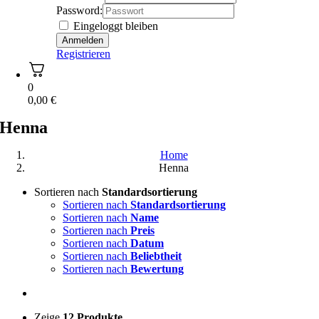
Password:
Eingeloggt bleiben
Registrieren
0
0,00
€
Henna
Home
Henna
Sortieren nach
Standardsortierung
Sortieren nach
Standardsortierung
Sortieren nach
Name
Sortieren nach
Preis
Sortieren nach
Datum
Sortieren nach
Beliebtheit
Sortieren nach
Bewertung
Zeige
12 Produkte