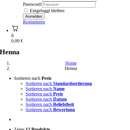
Password:
Eingeloggt bleiben
Registrieren
0
0,00
€
Henna
Home
Henna
Sortieren nach
Preis
Sortieren nach
Standardsortierung
Sortieren nach
Name
Sortieren nach
Preis
Sortieren nach
Datum
Sortieren nach
Beliebtheit
Sortieren nach
Bewertung
Zeige
12 Produkte