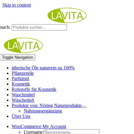
Skip to content
nach:
Toggle Navigation
ätherische Öle naturrein zu 100%
Pflanzenöle
Parfümöl
Kosmetik
Rohstoffe für Kosmetik
Waschmittel
Wäscheduft
Produkte von: Nöring Naturprodukte
Nahrungsergänzung
Über Uns
WooCommerce My Account
Username: