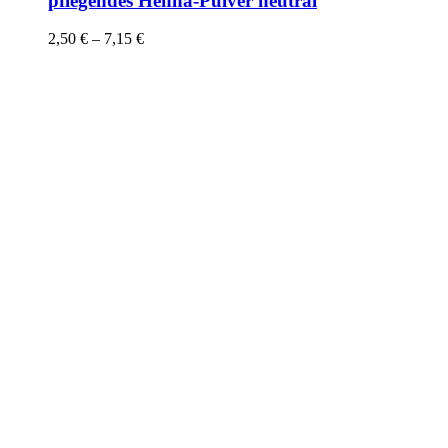
pflegendes Henna-Pulver neutral
2,50
€
–
7,15
€