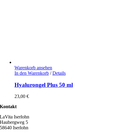
Warenkorb ansehen
In den Warenkorb
/
Details
Hyalurongel Plus 50 ml
23,00
€
Kontakt
LaVita Iserlohn
Haubergweg 5
58640 Iserlohn