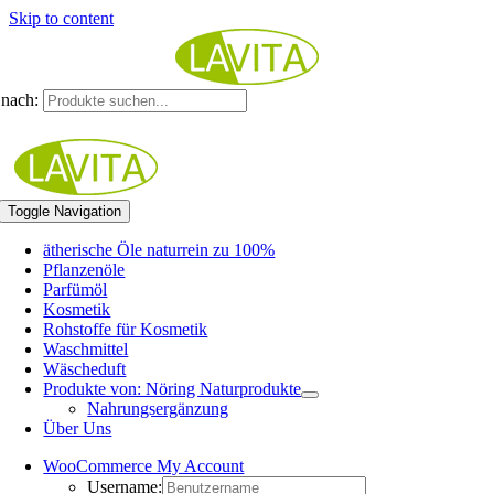
Skip to content
nach:
Toggle Navigation
ätherische Öle naturrein zu 100%
Pflanzenöle
Parfümöl
Kosmetik
Rohstoffe für Kosmetik
Waschmittel
Wäscheduft
Produkte von: Nöring Naturprodukte
Nahrungsergänzung
Über Uns
WooCommerce My Account
Username: