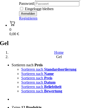
Password:
Eingeloggt bleiben
Registrieren
0
0,00
€
Gel
Home
Gel
Sortieren nach
Preis
Sortieren nach
Standardsortierung
Sortieren nach
Name
Sortieren nach
Preis
Sortieren nach
Datum
Sortieren nach
Beliebtheit
Sortieren nach
Bewertung
Zeige
12 Produkte